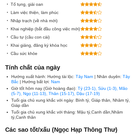
Tố tụng, giải oan
Làm việc thiện, làm phúc
Nhập trạch (về nhà mới)
Khai nghiệp (bắt đầu công việc mới)
Cầu tự (cầu con cái)
Khai giảng, đăng ký khóa học
Cầu sức khỏe
Tính chất của ngày
Hướng xuất hành:
Hướng tài lộc:
Tây Nam
| Nhân duyên:
Tây
Bắc
| Hướng bất lợi:
Nam
Giờ tốt hôm nay (Giờ hoàng đạo):
Tý (23-1), Sửu (1-3), Mão
(5-7), Ngọ (11-13), Thân (15-17), Dậu (17-19)
Tuổi gia chủ xung khắc với ngày:
Bính tý, Giáp thân, Nhâm tý,
Giáp dần
Tuổi gia chủ xung khắc với tháng:
Mậu tý,Canh dần,Nhâm
tý,Canh thân
Các sao tốt/xấu (Ngọc Hạp Thông Thư)