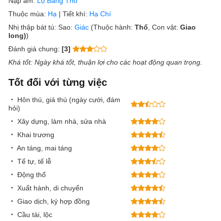
Nạp âm:
Lộ Bàng Thổ
Thuộc mùa:
Hạ
|
Tiết khí:
Hạ Chí
Nhị thập bát tú:
Sao:
Giác
(Thuộc hành:
Thổ
, Con vật:
Giao
long)
)
Đánh giá chung:
[3]
Khá tốt
: Ngày khá tốt, thuận lợi cho các hoạt động quan trọng.
Tốt đối với từng việc
Hôn thú, giá thú (ngày cưới, đám
hỏi)
Xây dựng, làm nhà, sửa nhà
Khai trương
An táng, mai táng
Tế tự, tế lễ
Động thổ
Xuất hành, di chuyển
Giao dịch, ký hợp đồng
Cầu tài, lộc