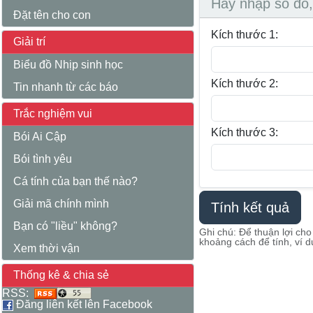
Hãy nhập số đo, 
Đặt tên cho con
Kích thước 1:
Giải trí
Biểu đồ Nhịp sinh học
Kích thước 2:
Tin nhanh từ các báo
Trắc nghiệm vui
Kích thước 3:
Bói Ai Cập
Bói tình yêu
Cá tính của bạn thế nào?
Giải mã chính mình
Bạn có "liều" không?
Ghi chú: Để thuận lợi ch
khoảng cách để tính, ví d
Xem thời vận
Thống kê & chia sẻ
RSS:
Đăng liên kết lên Facebook