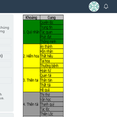
 chúng
ờng
n)
ch
ua.