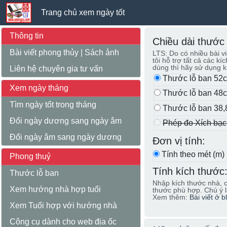
Trang chủ xem ngày tốt
Thông tin
Chiều dài thước 
Bài viết phong thủy
|
Sách ảnh
LTS: Do có nhiều bài v
tôi hỗ trợ tất cả các k
dùng thì hãy sử dụng k
Liên hệ chuyên gia tư vấn
Thước lỗ ban 52
Xem ngày tháng
Thước lỗ ban 48
Tìm ngày tốt trong tháng
Thước lỗ ban 38,
Đổi ngày dương sang ngày âm
Phép đo Xích bạ
Đổi ngày âm sang ngày dương
Đơn vị tính:
Tính theo mét (m)
Phong thuỷ
Tính kích thước
Thước lỗ ban
Nhập kích thước nhà, c
Xem hướng nhà hợp tuổi
thước phù hợp. Chú ý l
Xem thêm:
Bài viết ở b
Xem Tuổi hợp với hướng nhà
Công cụ dành cho web địa ốc