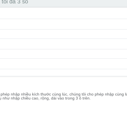
tối đa 3 số
o phép nhập nhiều kích thước cùng lúc, chúng tôi cho phép nhập cùng l
ụ như nhập chiều cao, rộng, dài vào trong 3 ô trên.