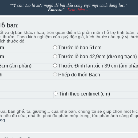
""Ý chí: Đó là sức mạnh để bắt đầu công việc một cách đúng lúc."
Êmecxơ
"
Xem thêm...
lỗ ban:
iết và dị bản khác nhau, trên quan điểm là phần mềm hỗ trợ tính toán,
ích thước. Theo kinh nghiệm của quý độc giả, kích thước nào quý vị thư
ích thước đó.
cm
Thước lỗ ban 51cm
cm
Thước lỗ ban 42,9cm (dương trạch)
8cm (âm phần)
Thước Đinh lan xích 39 cm (âm phầ
ch
Phép đo thốn Bạch
Tính theo centimet (cm)
:
ửa, bàn ghế, tủ, giường... của nhà bạn, chúng tôi sẽ giúp chọn một kí
à nếu đo cửa, nhà thì phải đo phần mép trong, tức phần ánh sáng đi q
log