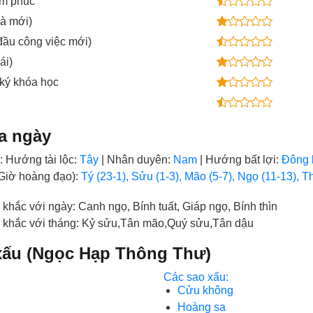
àm phúc
hà mới)
đầu công việc mới)
ái)
 ký khóa học
ủa ngày
:
Hướng tài lộc:
Tây
| Nhân duyên:
Nam
| Hướng bất lợi:
Đông 
(Giờ hoàng đạo):
Tý (23-1), Sửu (1-3), Mão (5-7), Ngọ (11-13), T
 khắc với ngày:
Canh ngọ, Bính tuất, Giáp ngọ, Bính thìn
 khắc với tháng:
Kỷ sửu,Tân mão,Quý sửu,Tân dậu
/xấu (Ngọc Hạp Thông Thư)
Các sao xấu:
Cửu không
Hoàng sa