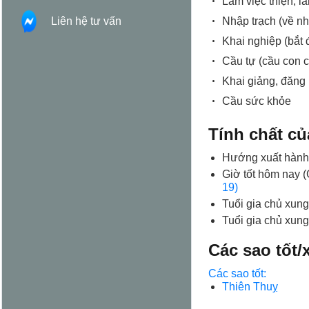
Làm việc thiện, l
Nhập trạch (về n
Liên hệ tư vấn
Khai nghiệp (bắt 
Cầu tự (cầu con c
Khai giảng, đăng
Cầu sức khỏe
Tính chất c
Hướng xuất hành
Giờ tốt hôm nay 
19)
Tuổi gia chủ xung
Tuổi gia chủ xung
Các sao tốt
Các sao tốt:
Thiên Thuỵ