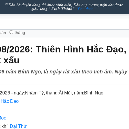
""Đàn bà duyên dáng thì được vinh hiển, Đàn ông cương nghị đạt được
Kinh Thánh
giàu sang."
"
Xem thêm...
tuần
tháng
08/2026: Thiên Hình Hắc Đạo,
t xấu
06 năm Bính Ngọ, là ngày rất xấu theo lịch âm. Ngày 
2026 - ngày:
Nhâm Tý
, tháng:
Ất Mùi
, năm:
Bính Ngọ
h Hắc Đạo
Mộc
 khí:
Đại Thử