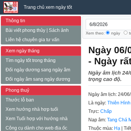
Trang chủ xem ngày tốt
Thông tin
Bài viết phong thủy
|
Sách ảnh
Xem theo:
ngày
Liên hệ chuyên gia tư vấn
Ngày 06/
Xem ngày tháng
- Ngày rấ
Tìm ngày tốt trong tháng
Đổi ngày dương sang ngày âm
Ngày âm lịch 24/
trọng cao độ.
Đổi ngày âm sang ngày dương
Phong thuỷ
Ngày âm lịch:
24/06/
Thước lỗ ban
Là ngày:
Thiên Hìn
Xem hướng nhà hợp tuổi
Trực:
Chấp
Xem Tuổi hợp với hướng nhà
Nạp âm:
Tang Chá 
Công cụ dành cho web địa ốc
Thuộc mùa:
Hạ
|
Tiết