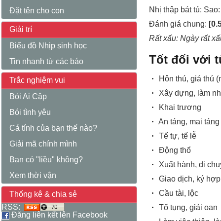
Nhị thập bát tú:
Sao
Đặt tên cho con
Đánh giá chung:
[0.
Giải trí
Rất xấu
: Ngày rất x
Biểu đồ Nhịp sinh học
Tốt đối với 
Tin nhanh từ các báo
Hôn thú, giá thú 
Trắc nghiệm vui
Xây dựng, làm nh
Bói Ai Cập
Khai trương
Bói tình yêu
An táng, mai táng
Cá tính của bạn thế nào?
Tế tự, tế lễ
Giải mã chính mình
Động thổ
Bạn có "liều" không?
Xuất hành, di ch
Xem thời vận
Giao dịch, ký hợ
Cầu tài, lộc
Thống kê & chia sẻ
RSS:
Tố tụng, giải oan
Đăng liên kết lên Facebook