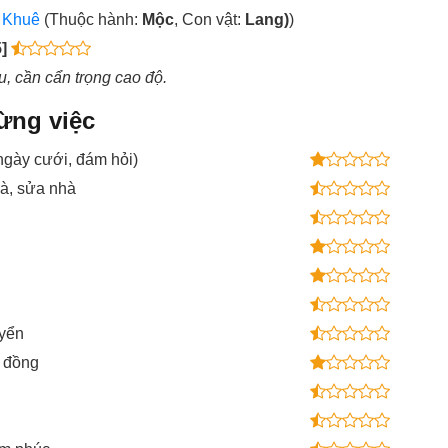
:
Khuê
(Thuộc hành:
Mộc
, Con vật:
Lang)
)
5]
ấu, cần cẩn trọng cao độ.
từng việc
(ngày cưới, đám hỏi)
à, sửa nhà
uyển
p đồng