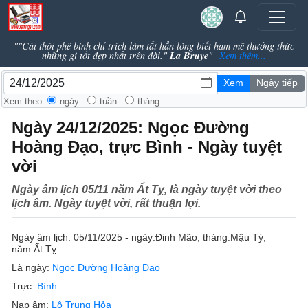
""Cái thói phê bình chỉ trích làm tắt hẳn lòng biết ham mê thưởng thức
La Bruye
những gì tốt đẹp nhất trên đời."
"
Xem thêm...
Xem theo:
ngày
tuần
tháng
Ngày 24/12/2025: Ngọc Đường
Hoàng Đạo, trực Bình - Ngày tuyệt
vời
Ngày âm lịch 05/11 năm Ất Tỵ, là ngày tuyệt vời theo
lịch âm. Ngày tuyệt vời, rất thuận lợi.
Ngày âm lịch:
05/11/2025 - ngày:
Đinh Mão
, tháng:
Mậu Tý
,
năm:
Ất Tỵ
Là ngày:
Ngọc Đường Hoàng Đạo
Trực:
Bình
Nạp âm:
Lô Trung Hỏa