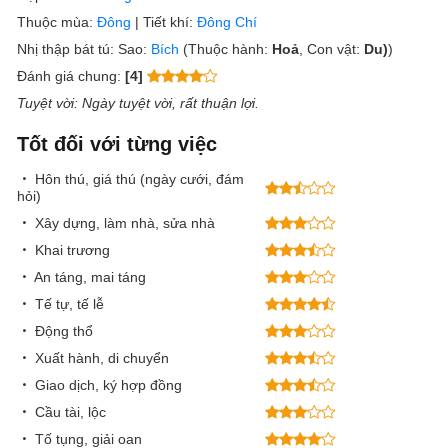
Thuộc mùa:
Đông
|
Tiết khí:
Đông Chí
Nhị thập bát tú:
Sao:
Bích
(Thuộc hành:
Hoả
, Con vật:
Du)
)
Đánh giá chung:
[4]
Tuyệt vời
: Ngày tuyệt vời, rất thuận lợi.
Tốt đối với từng việc
Hôn thú, giá thú (ngày cưới, đám
hỏi)
Xây dựng, làm nhà, sửa nhà
Khai trương
An táng, mai táng
Tế tự, tế lễ
Động thổ
Xuất hành, di chuyển
Giao dịch, ký hợp đồng
Cầu tài, lộc
Tố tụng, giải oan