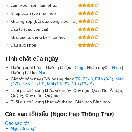
Làm việc thiện, làm phúc
Nhập trạch (về nhà mới)
Khai nghiệp (bắt đầu công việc mới)
Cầu tự (cầu con cái)
Khai giảng, đăng ký khóa học
Cầu sức khỏe
Tính chất của ngày
Hướng xuất hành:
Hướng tài lộc:
Đông
| Nhân duyên:
Nam
|
Hướng bất lợi:
Nam
Giờ tốt hôm nay (Giờ hoàng đạo):
Tý (23-1), Dần (3-5), Mão
(5-7), Ngọ (11-13), Mùi (13-15), Dậu (17-19)
Tuổi gia chủ xung khắc với ngày:
Quý dậu, Quý dậu, Ất dậu,
Quý tỵ, Quý mão, Quý hợi
Tuổi gia chủ xung khắc với tháng:
Giáp ngọ,Bính ngọ
Các sao tốt/xấu (Ngọc Hạp Thông Thư)
Các sao tốt:
Ngọc đường*