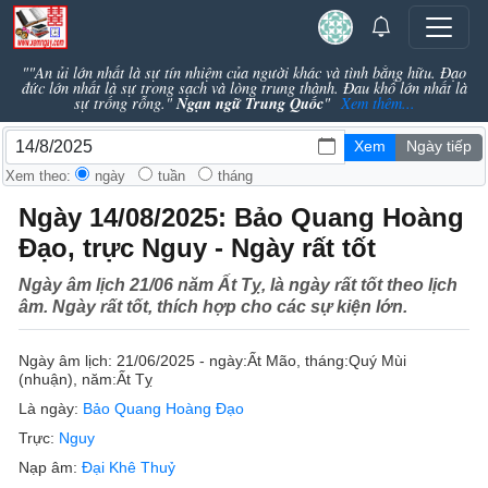
""An ủi lớn nhất là sự tín nhiệm của người khác và tình bằng hữu. Đạo
đức lớn nhất là sự trong sạch và lòng trung thành. Đau khổ lớn nhất là
Ngạn ngữ Trung Quốc
sự trống rỗng."
"
Xem thêm...
Xem theo:
ngày
tuần
tháng
Ngày 14/08/2025: Bảo Quang Hoàng
Đạo, trực Nguy - Ngày rất tốt
Ngày âm lịch 21/06 năm Ất Tỵ, là ngày rất tốt theo lịch
âm. Ngày rất tốt, thích hợp cho các sự kiện lớn.
Ngày âm lịch:
21/06/2025 - ngày:
Ất Mão
, tháng:
Quý Mùi
(nhuận)
, năm:
Ất Tỵ
Là ngày:
Bảo Quang Hoàng Đạo
Trực:
Nguy
Nạp âm:
Đại Khê Thuỷ