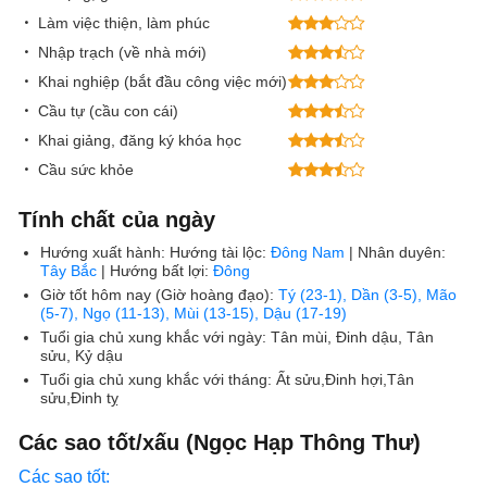
Làm việc thiện, làm phúc
Nhập trạch (về nhà mới)
Khai nghiệp (bắt đầu công việc mới)
Cầu tự (cầu con cái)
Khai giảng, đăng ký khóa học
Cầu sức khỏe
Tính chất của ngày
Hướng xuất hành:
Hướng tài lộc:
Đông Nam
| Nhân duyên:
Tây Bắc
| Hướng bất lợi:
Đông
Giờ tốt hôm nay (Giờ hoàng đạo):
Tý (23-1), Dần (3-5), Mão
(5-7), Ngọ (11-13), Mùi (13-15), Dậu (17-19)
Tuổi gia chủ xung khắc với ngày:
Tân mùi, Đinh dậu, Tân
sửu, Kỷ dậu
Tuổi gia chủ xung khắc với tháng:
Ất sửu,Đinh hợi,Tân
sửu,Đinh tỵ
Các sao tốt/xấu (Ngọc Hạp Thông Thư)
Các sao tốt: