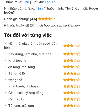
Thuộc mùa:
Thu
|
Tiết khí:
Lập Thu
Nhị thập bát tú:
Sao:
Tỉnh
(Thuộc hành:
Thuỷ
, Con vật:
Hươu
bướu)
)
Đánh giá chung:
[3.5]
Rất tốt
: Ngày rất tốt, thích hợp cho các sự kiện lớn.
Tốt đối với từng việc
Hôn thú, giá thú (ngày cưới, đám
hỏi)
Xây dựng, làm nhà, sửa nhà
Khai trương
An táng, mai táng
Tế tự, tế lễ
Động thổ
Xuất hành, di chuyển
Giao dịch, ký hợp đồng
Cầu tài, lộc
Tố tụng, giải oan