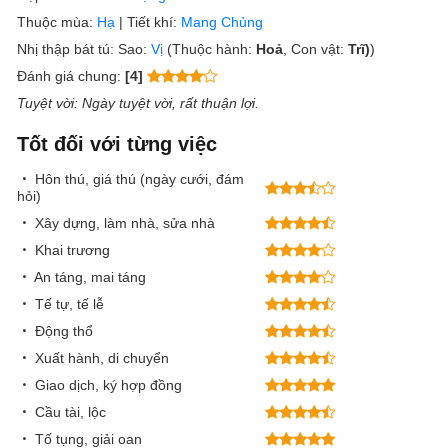
Thuộc mùa:
Hạ
|
Tiết khí:
Mang Chủng
Nhị thập bát tú:
Sao:
Vị
(Thuộc hành:
Hoả
, Con vật:
Trĩ)
)
Đánh giá chung:
[4]
Tuyệt vời
: Ngày tuyệt vời, rất thuận lợi.
Tốt đối với từng việc
Hôn thú, giá thú (ngày cưới, đám
hỏi)
Xây dựng, làm nhà, sửa nhà
Khai trương
An táng, mai táng
Tế tự, tế lễ
Động thổ
Xuất hành, di chuyển
Giao dịch, ký hợp đồng
Cầu tài, lộc
Tố tụng, giải oan