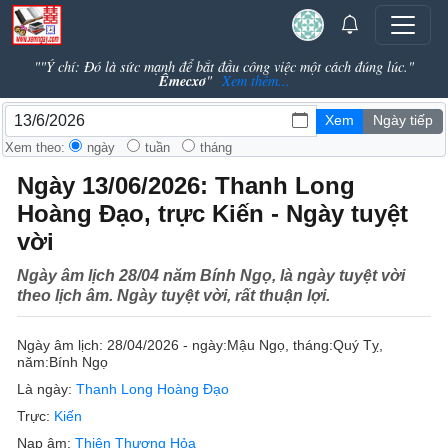
""Ý chí: Đó là sức mạnh để bắt đầu công việc một cách đúng lúc."
Êmecxơ
"
Xem thêm...
Xem theo:
ngày
tuần
tháng
Ngày 13/06/2026: Thanh Long
Hoàng Đạo, trực Kiến - Ngày tuyệt
vời
Ngày âm lịch 28/04 năm Bính Ngọ, là ngày tuyệt vời
theo lịch âm. Ngày tuyệt vời, rất thuận lợi.
Ngày âm lịch:
28/04/2026 - ngày:
Mậu Ngọ
, tháng:
Quý Tỵ
,
năm:
Bính Ngọ
Là ngày:
Thanh Long Hoàng Đạo
Trực:
Kiến
Nạp âm:
Thiên Thượng Hỏa