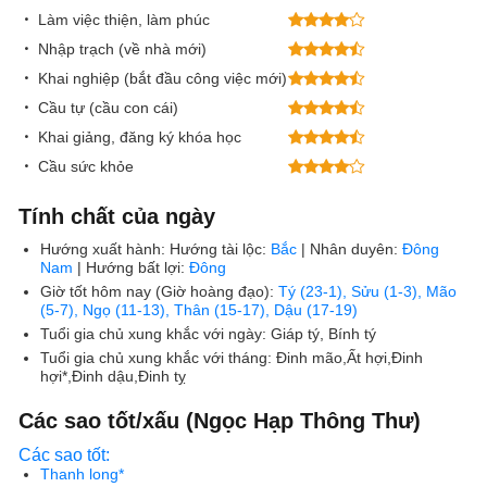
Làm việc thiện, làm phúc
Nhập trạch (về nhà mới)
Khai nghiệp (bắt đầu công việc mới)
Cầu tự (cầu con cái)
Khai giảng, đăng ký khóa học
Cầu sức khỏe
Tính chất của ngày
Hướng xuất hành:
Hướng tài lộc:
Bắc
| Nhân duyên:
Đông
Nam
| Hướng bất lợi:
Đông
Giờ tốt hôm nay (Giờ hoàng đạo):
Tý (23-1), Sửu (1-3), Mão
(5-7), Ngọ (11-13), Thân (15-17), Dậu (17-19)
Tuổi gia chủ xung khắc với ngày:
Giáp tý, Bính tý
Tuổi gia chủ xung khắc với tháng:
Đinh mão,Ất hợi,Đinh
hợi*,Đinh dậu,Đinh tỵ
Các sao tốt/xấu (Ngọc Hạp Thông Thư)
Các sao tốt:
Thanh long*