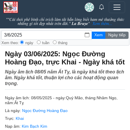
""Cái thói phê bình chỉ trích làm tắt hẳn lòng biết ham mê thưởng thức
La Bruye
những gì tốt đẹp nhất trên đời."
"
Xem thêm...
Xem theo:
ngày
tuần
tháng
Ngày 03/06/2025: Ngọc Đường
Hoàng Đạo, trực Khai - Ngày khá tốt
Ngày âm lịch 08/05 năm Ất Tỵ, là ngày khá tốt theo lịch
âm. Ngày khá tốt, thuận lợi cho các hoạt động quan
trọng.
Ngày âm lịch:
08/05/2025 - ngày:
Quý Mão
, tháng:
Nhâm Ngọ
,
năm:
Ất Tỵ
Là ngày:
Ngọc Đường Hoàng Đạo
Trực:
Khai
Nạp âm:
Kim Bạch Kim