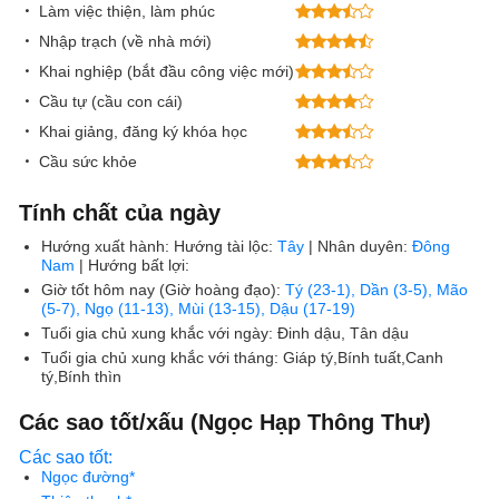
Làm việc thiện, làm phúc
Nhập trạch (về nhà mới)
Khai nghiệp (bắt đầu công việc mới)
Cầu tự (cầu con cái)
Khai giảng, đăng ký khóa học
Cầu sức khỏe
Tính chất của ngày
Hướng xuất hành:
Hướng tài lộc:
Tây
| Nhân duyên:
Đông
Nam
| Hướng bất lợi:
Giờ tốt hôm nay (Giờ hoàng đạo):
Tý (23-1), Dần (3-5), Mão
(5-7), Ngọ (11-13), Mùi (13-15), Dậu (17-19)
Tuổi gia chủ xung khắc với ngày:
Đinh dậu, Tân dậu
Tuổi gia chủ xung khắc với tháng:
Giáp tý,Bính tuất,Canh
tý,Bính thìn
Các sao tốt/xấu (Ngọc Hạp Thông Thư)
Các sao tốt:
Ngọc đường*