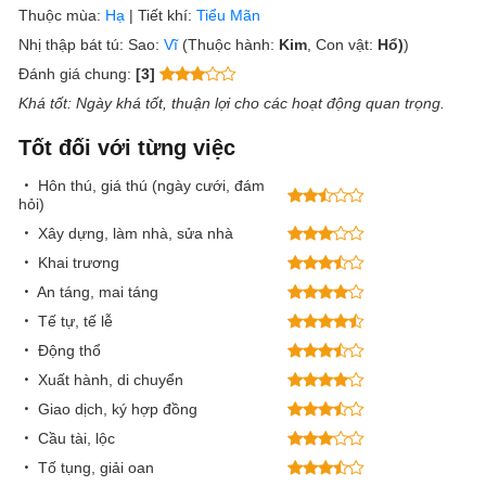
Thuộc mùa:
Hạ
|
Tiết khí:
Tiểu Mãn
Nhị thập bát tú:
Sao:
Vĩ
(Thuộc hành:
Kim
, Con vật:
Hổ)
)
Đánh giá chung:
[3]
Khá tốt
: Ngày khá tốt, thuận lợi cho các hoạt động quan trọng.
Tốt đối với từng việc
Hôn thú, giá thú (ngày cưới, đám
hỏi)
Xây dựng, làm nhà, sửa nhà
Khai trương
An táng, mai táng
Tế tự, tế lễ
Động thổ
Xuất hành, di chuyển
Giao dịch, ký hợp đồng
Cầu tài, lộc
Tố tụng, giải oan