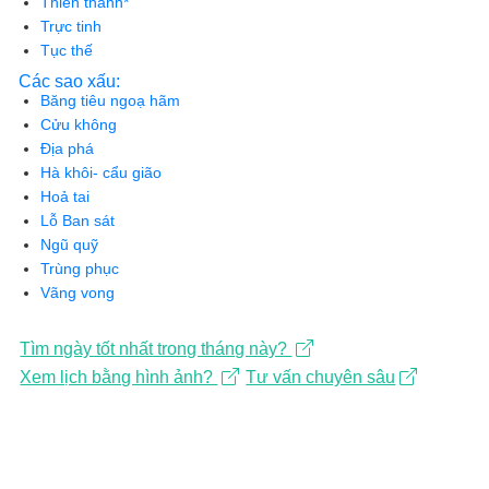
Thiên thanh*
Trực tinh
Tục thế
Các sao xấu:
Băng tiêu ngoạ hãm
Cửu không
Địa phá
Hà khôi- cẩu gião
Hoả tai
Lỗ Ban sát
Ngũ quỹ
Trùng phục
Vãng vong
Tìm ngày tốt nhất trong tháng này?
Xem lịch bằng hình ảnh?
Tư vấn chuyên sâu