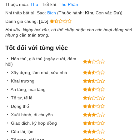
Thuộc mùa:
Thu
|
Tiết khí:
Thu Phân
Nhị thập bát tú:
Sao:
Bích
(Thuộc hành:
Kim
, Con vật:
Du)
)
Đánh giá chung:
[1.5]
Hơi xấu
: Ngày hơi xấu, có thể chấp nhận cho các hoạt động nhỏ
nhưng cần thận trọng.
Tốt đối với từng việc
Hôn thú, giá thú (ngày cưới, đám
hỏi)
Xây dựng, làm nhà, sửa nhà
Khai trương
An táng, mai táng
Tế tự, tế lễ
Động thổ
Xuất hành, di chuyển
Giao dịch, ký hợp đồng
Cầu tài, lộc