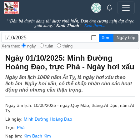
""Đàn bà duyên dáng thì được vinh hiển, Đàn ông cương nghị đạt được
Kinh Thánh
giàu sang."
"
Xem thêm...
Xem theo:
ngày
tuần
tháng
Ngày 01/10/2025: Minh Đường
Hoàng Đạo, trực Phá - Ngày hơi xấu
Ngày âm lịch 10/08 năm Ất Tỵ, là ngày hơi xấu theo
lịch âm. Ngày hơi xấu, có thể chấp nhận cho các hoạt
động nhỏ nhưng cần thận trọng.
Ngày âm lịch:
10/08/2025 - ngày:
Quý Mão
, tháng:
Ất Dậu
, năm:
Ất
Tỵ
Là ngày:
Minh Đường Hoàng Đạo
Trực:
Phá
Nạp âm:
Kim Bạch Kim