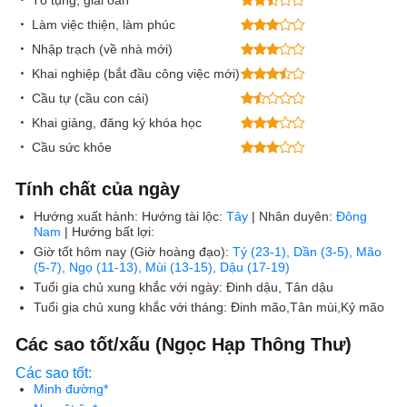
Tố tụng, giải oan
Làm việc thiện, làm phúc
Nhập trạch (về nhà mới)
Khai nghiệp (bắt đầu công việc mới)
Cầu tự (cầu con cái)
Khai giảng, đăng ký khóa học
Cầu sức khỏe
Tính chất của ngày
Hướng xuất hành:
Hướng tài lộc:
Tây
| Nhân duyên:
Đông
Nam
| Hướng bất lợi:
Giờ tốt hôm nay (Giờ hoàng đạo):
Tý (23-1), Dần (3-5), Mão
(5-7), Ngọ (11-13), Mùi (13-15), Dậu (17-19)
Tuổi gia chủ xung khắc với ngày:
Đinh dậu, Tân dậu
Tuổi gia chủ xung khắc với tháng:
Đinh mão,Tân mùi,Kỷ mão
Các sao tốt/xấu (Ngọc Hạp Thông Thư)
Các sao tốt:
Minh đường*