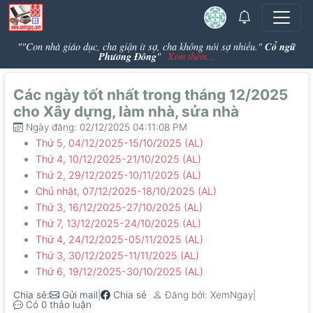
Cổ ngữ
""Con nhà giáo dục, cha giận ít sợ, cha không nói sợ nhiều."
Phương Đông
"
Xem thêm...
Các ngày tốt nhất trong tháng 12/2025
cho Xây dựng, làm nhà, sửa nhà
Ngày đăng: 02/12/2025 04:11:08 PM
Thứ 5, 04/12/2025-15/10/2025 (AL)
Thứ 4, 10/12/2025-21/10/2025 (AL)
Thứ 2, 29/12/2025-10/11/2025 (AL)
Chủ nhật, 07/12/2025-18/10/2025 (AL)
Thứ 3, 16/12/2025-27/10/2025 (AL)
Thứ 7, 13/12/2025-24/10/2025 (AL)
Thứ 4, 24/12/2025-05/11/2025 (AL)
Thứ 3, 30/12/2025-11/11/2025 (AL)
Thứ 6, 19/12/2025-30/10/2025 (AL)
Chia sẻ:
|
|
Gửi mail
Chia sẻ
Đăng bởi: XemNgay
Có 0 thảo luận