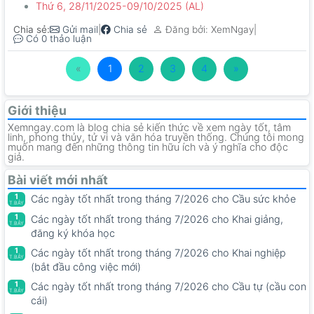
Thứ 6, 28/11/2025-09/10/2025 (AL)
Chia sẻ:
|
|
Gửi mail
Chia sẻ
Đăng bởi: XemNgay
Có 0 thảo luận
«
1
2
3
4
»
Giới thiệu
Xemngay.com là blog chia sẻ kiến thức về xem ngày tốt, tâm
linh, phong thủy, tử vi và văn hóa truyền thống. Chúng tôi mong
muốn mang đến những thông tin hữu ích và ý nghĩa cho độc
giả.
Bài viết mới nhất
1
Các ngày tốt nhất trong tháng 7/2026 cho Cầu sức khỏe
T.BẢY
1
Các ngày tốt nhất trong tháng 7/2026 cho Khai giảng,
T.BẢY
đăng ký khóa học
1
Các ngày tốt nhất trong tháng 7/2026 cho Khai nghiệp
T.BẢY
(bắt đầu công việc mới)
1
Các ngày tốt nhất trong tháng 7/2026 cho Cầu tự (cầu con
T.BẢY
cái)