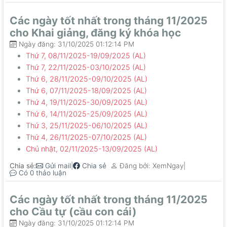
Các ngày tốt nhất trong tháng 11/2025
cho Khai giảng, đăng ký khóa học
Ngày đăng: 31/10/2025 01:12:14 PM
Thứ 7, 08/11/2025-19/09/2025 (AL)
Thứ 7, 22/11/2025-03/10/2025 (AL)
Thứ 6, 28/11/2025-09/10/2025 (AL)
Thứ 6, 07/11/2025-18/09/2025 (AL)
Thứ 4, 19/11/2025-30/09/2025 (AL)
Thứ 6, 14/11/2025-25/09/2025 (AL)
Thứ 3, 25/11/2025-06/10/2025 (AL)
Thứ 4, 26/11/2025-07/10/2025 (AL)
Chủ nhật, 02/11/2025-13/09/2025 (AL)
Chia sẻ:
|
|
Gửi mail
Chia sẻ
Đăng bởi: XemNgay
Có 0 thảo luận
Các ngày tốt nhất trong tháng 11/2025
cho Cầu tự (cầu con cái)
Ngày đăng: 31/10/2025 01:12:14 PM