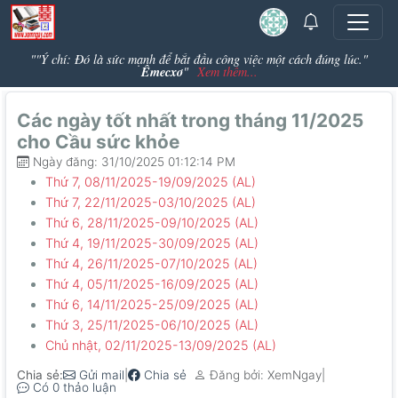
""Ý chí: Đó là sức mạnh để bắt đầu công việc một cách đúng lúc."
Êmecxơ
"
Xem thêm...
Các ngày tốt nhất trong tháng 11/2025
cho Cầu sức khỏe
Ngày đăng: 31/10/2025 01:12:14 PM
Thứ 7, 08/11/2025-19/09/2025 (AL)
Thứ 7, 22/11/2025-03/10/2025 (AL)
Thứ 6, 28/11/2025-09/10/2025 (AL)
Thứ 4, 19/11/2025-30/09/2025 (AL)
Thứ 4, 26/11/2025-07/10/2025 (AL)
Thứ 4, 05/11/2025-16/09/2025 (AL)
Thứ 6, 14/11/2025-25/09/2025 (AL)
Thứ 3, 25/11/2025-06/10/2025 (AL)
Chủ nhật, 02/11/2025-13/09/2025 (AL)
Chia sẻ:
|
|
Gửi mail
Chia sẻ
Đăng bởi: XemNgay
Có 0 thảo luận