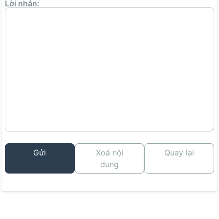
Lời nhắn:
Gửi
Xoá nội
Quay lại
dung