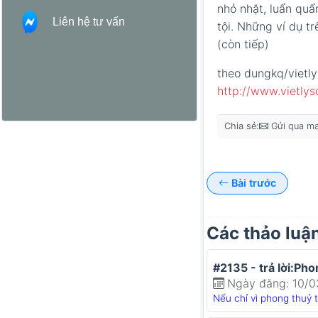
nhỏ nhặt, luẩn quẩn
Liên hệ tư vấn
tội. Những ví dụ tr
(còn tiếp)
theo dungkq/vietl
http://www.vietly
Chia sẻ:
Gửi qua ma
Bài trước
Các thảo luậ
#2135 - trả lời:Pho
Ngày đăng: 10/0
Nếu chỉ vì phong thuỷ 