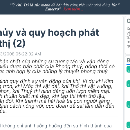
""Ý chí: Đó là sức mạnh để bắt đầu công việc một cách đúng lúc."
Êmecxơ
"
Xem thêm...
G
X
hủy và quy hoạch phát
v
t
thị (2)
m
h
03/2008 05:22:02 AM
B
c bản chất của những sự tương tác và vận động
 hiểu được bản chất của Phong thuỷ, đồng thời có
ợc tính hợp lý của những lý thuyết phong thuỷ
T
 hình quy định sự vận động của khí. Ví dụ khí Kim
 tròn, khí Mộc thì vật dài, khí Thổ thì vật vuông,
T
 nhọn, khí Thuỷ thì hình dáng uốn lượn mềm mại.
h thuần khiết mà đẹp, khí tạp thì hình thô lậu,
ân đối. Khí thanh mà hài hoà thì con người sáng
ì tính cách nóng vội, cực đoan dễ sai lầm dẫn đến
T
ủa.
í không chỉ ảnh hưởng hưởng đến sự hình thành của
T