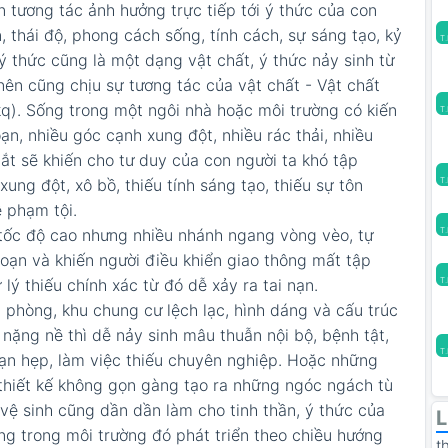
n tương tác ảnh hưởng trực tiếp tới ý thức của con
, thái độ, phong cách sống, tính cách, sự sáng tạo, kỷ
T
(ý thức cũng là một dạng vật chất, ý thức nảy sinh từ
nên cũng chịu sự tương tác của vật chất - Vật chất
q). Sống trong một ngôi nhà hoặc môi trường có kiến
T
oạn, nhiều góc cạnh xung đột, nhiều rác thải, nhiều
t sẽ khiến cho tư duy của con người ta khó tập
T
xung đột, xô bồ, thiếu tính sáng tạo, thiếu sự tôn
ễ phạm tội.
T
ốc độ cao nhưng nhiều nhánh ngang vòng vèo, tự
 loạn và khiến người điều khiển giao thông mất tập
T
 lý thiếu chính xác từ đó dễ xảy ra tai nạn.
phòng, khu chung cư lệch lạc, hình dáng và cấu trúc
 nặng nề thì dễ nảy sinh mâu thuẫn nội bộ, bệnh tật,
T
hạn hẹp, làm việc thiếu chuyên nghiệp. Hoặc những
 thiết kế không gọn gàng tạo ra những ngóc ngách tù
vệ sinh cũng dần dần làm cho tinh thần, ý thức của
L
g trong môi trường đó phát triển theo chiều hướng
t