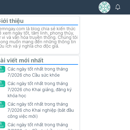
iới thiệu
emngay.com là blog chia sẻ kiến thức
ề xem ngày tốt, tâm linh, phong thủy,
ử vi và văn hóa truyền thống. Chúng tôi
ong muốn mang đến những thông tin
ữu ích và ý nghĩa cho độc giả.
ài viết mới nhất
1
Các ngày tốt nhất trong tháng
.BẢY
7/2026 cho Cầu sức khỏe
1
Các ngày tốt nhất trong tháng
.BẢY
7/2026 cho Khai giảng, đăng ký
khóa học
1
Các ngày tốt nhất trong tháng
.BẢY
7/2026 cho Khai nghiệp (bắt đầu
công việc mới)
1
Các ngày tốt nhất trong tháng
.BẢY