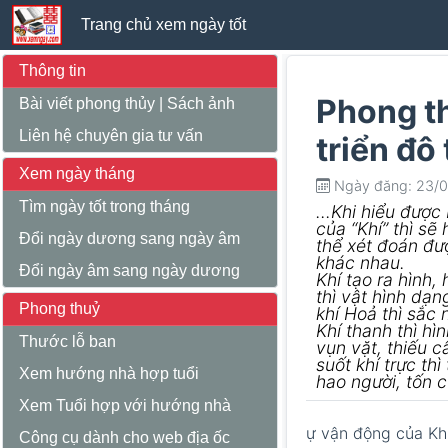
Trang chủ xem ngày tốt
Thông tin
Phong t
Bài viết phong thủy
|
Sách ảnh
Liên hệ chuyên gia tư vấn
triển đô 
Xem ngày tháng
Ngày đăng: 23/
Tìm ngày tốt trong tháng
...Khi hiểu đượ
của “Khí” thì sẽ
Đổi ngày dương sang ngày âm
thể xét đoán đư
khác nhau.
Đổi ngày âm sang ngày dương
Khí tạo ra hình,
thì vật hình dạng
Phong thuỷ
khí Hoả thì sắc
Khí thanh thì hìn
Thước lỗ ban
vụn vặt, thiếu c
suốt khí trực th
Xem hướng nhà hợp tuổi
hao người, tốn c
Xem Tuổi hợp với hướng nhà
ự vận động của Kh
Công cụ dành cho web địa ốc