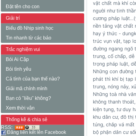
vật chất mà khí cò
Đặt tên cho con
người như tinh thần
cương pháp luật...
Giải trí
nền tảng vật chất 
Biểu đồ Nhịp sinh học
hay ý thức - dungk
Tin nhanh từ các báo
trúc vụn vặt, tạp l
đường ngang ngõ tắ
Trắc nghiệm vui
trung, cố chấp, dễ 
Bói Ai Cập
trọng pháp luật, d
Bói tình yêu
Những con đường t
phát thì khí bị tạp
Cá tính của bạn thế nào?
trung, nóng nảy, xử
Giải mã chính mình
Những toà nhà văn 
Bạn có "liều" không?
không thanh thoát,
Xem thời vận
kiện tụng, tư duy 
khu dân cư, đô thị
Thống kê & chia sẻ
túng, chắp vá mất 
RSS:
bộ phận dân cư sốn
Đăng liên kết lên Facebook