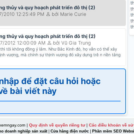
t
ng thủy và quy hoạch phát triển đô thị (2)
t
7/2010 12:25:49 PM
bởi Marie Curie
t
t
t
ng thủy và quy hoạch phát triển đô thị (2)
07/2012 12:00:09 AM
bởi Vũ Gia Trung
 thì tôi không đồng ý lắm. Như Bắc Kinh đó, họ vẫn có thể xây
nh vượng, mà chính sự thịnh vượng đó xây dựng trê n nền tảng
nhập để đặt câu hỏi hoặc
về bài viết này
 xemngay.com
|
Quy định về quyền riêng tư
|
Các điều khoản về sử
cho doanh nghiệp sản xuất
|
Cửa hàng điện nước
|
Phần mềm SEO Websi