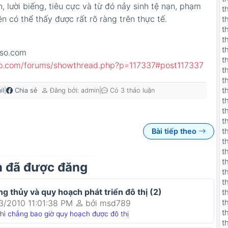
, lười biếng, tiêu cực và từ đó nảy sinh tệ nạn, phạm
t
ên có thể thấy được rất rõ ràng trên thực tế.
t
t
t
t
yso.com
t
so.com/forums/showthread.php?p=117337#post117337
t
t
t
|
|
il
Chia sẻ
Đăng bởi: admin
Có 3 thảo luận
t
t
t
t
Bài tiếp theo
t
t
t
n đã được đăng
t
t
ng thủy và quy hoạch phát triển đô thị (2)
t
t
3/2010 11:01:38 PM
bởi msd789
t
thì chẳng bao giờ quy hoạch được đô thị
t