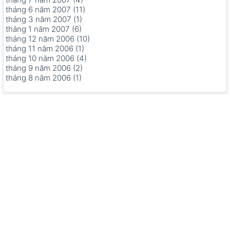
tháng 6 năm 2007 (11)
tháng 3 năm 2007 (1)
tháng 1 năm 2007 (6)
tháng 12 năm 2006 (10)
tháng 11 năm 2006 (1)
tháng 10 năm 2006 (4)
tháng 9 năm 2006 (2)
tháng 8 năm 2006 (1)
Copyright © 2006-2026 by xemngay.com
|
Quy định về quyền
riêng tư
|
Các điều khoản về sử dụng dịch vụ
|
Trang chủ
Tư vấn triển khai ERP cho doanh nghiệp sản xuất
|
Cửa hàng
điện nước
|
Phần mềm SEO Website
|
Shop đồ phong thủy