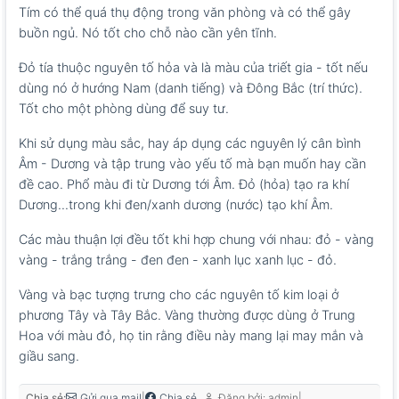
Tím có thể quá thụ động trong văn phòng và có thể gây
buồn ngủ. Nó tốt cho chỗ nào cần yên tĩnh.
Đỏ tía thuộc nguyên tố hỏa và là màu của triết gia - tốt nếu
dùng nó ở hướng Nam (danh tiếng) và Đông Bắc (trí thức).
Tốt cho một phòng dùng để suy tư.
Khi sử dụng màu sắc, hay áp dụng các nguyên lý cân bình
Âm - Dương và tập trung vào yếu tố mà bạn muốn hay cần
đề cao. Phổ màu đi từ Dương tới Âm. Đỏ (hỏa) tạo ra khí
Dương...trong khi đen/xanh dương (nước) tạo khí Âm.
Các màu thuận lợi đều tốt khi hợp chung với nhau: đỏ - vàng
vàng - trắng trắng - đen đen - xanh lục xanh lục - đỏ.
Vàng và bạc tượng trưng cho các nguyên tố kim loại ở
phương Tây và Tây Bắc. Vàng thường được dùng ở Trung
Hoa với màu đỏ, họ tin rằng điều này mang lại may mắn và
giầu sang.
Chia sẻ:
|
|
Gửi qua mail
Chia sẻ
Đăng bởi: admin