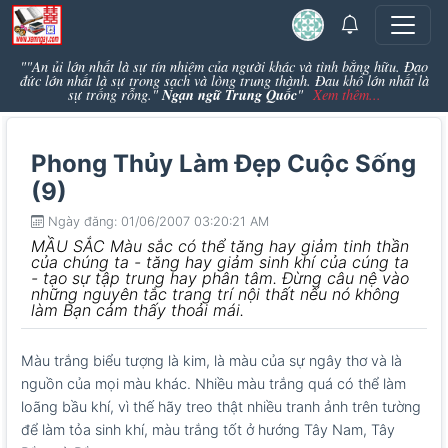
""An ủi lớn nhất là sự tín nhiệm của người khác và tình bằng hữu. Đạo
đức lớn nhất là sự trong sạch và lòng trung thành. Đau khổ lớn nhất là
Ngạn ngữ Trung Quốc
sự trống rỗng."
"
Xem thêm...
Phong Thủy Làm Đẹp Cuộc Sống
(9)
Ngày đăng: 01/06/2007 03:20:21 AM
MẦU SẮC Màu sắc có thể tăng hay giảm tinh thần
của chúng ta - tăng hay giảm sinh khí của cúng ta
- tạo sự tập trung hay phân tâm. Đừng câu nệ vào
những nguyên tắc trang trí nội thất nếu nó không
làm Bạn cảm thấy thoải mái.
Màu trắng biểu tượng là kim, là màu của sự ngây thơ và là
nguồn của mọi màu khác. Nhiều màu trắng quá có thể làm
loãng bầu khí, vì thế hãy treo thật nhiều tranh ảnh trên tường
để làm tỏa sinh khí, màu trắng tốt ở hướng Tây Nam, Tây