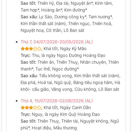
Sao tốt:
Thiên hỷ, Địa tài, Nguyệt ân*, Kính tâm,
Tam hợp*, Hoàng ân*, Kim đường*
Sao xấu:
Ly Sào, Dương công kỵ*, Tam nương*,
Kim thần thất sát (năm), Thiên ngục, Thiên hoả,
Nguyệt hoạ, Cô thần, Lỗ Ban sát
Thứ 7, 04/07/2026-20/05/2026 (AL)
, Khá tốt, Ngày Kỷ Mão
Trực:
Thu, là ngày Ngọc Đường Hoàng Đạo
Sao tốt:
Thiên ân, Thiên Thuỵ, Nhân chuyên, Thiên
thanh*, Tục thế, Ngọc đường*
Sao xấu:
Tiểu không vong, Kim thần thất sát (năm),
Địa phá, Hoả tai, Ngũ quỹ, Băng tiêu ngoạ hãm, Hà
khôi- cẩu gião, Vãng vong, Cửu không, Lỗ Ban sát
Thứ 4, 15/07/2026-02/06/2026 (AL)
, Khá tốt, Ngày Canh Dần
Trực:
Nguy, là ngày Kim Quỹ Hoàng Đạo
Sao tốt:
Thiên Thuỵ, Thiên tài, Nguyệt không, Ngũ
phủ*, Hoạt điệu, Mẫu thương