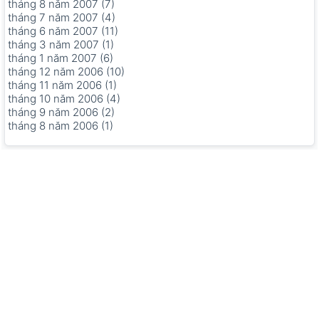
tháng 8 năm 2007 (7)
tháng 7 năm 2007 (4)
tháng 6 năm 2007 (11)
tháng 3 năm 2007 (1)
tháng 1 năm 2007 (6)
tháng 12 năm 2006 (10)
tháng 11 năm 2006 (1)
tháng 10 năm 2006 (4)
tháng 9 năm 2006 (2)
tháng 8 năm 2006 (1)
Copyright © 2006-2026 by xemngay.com
|
Quy định về quyền
riêng tư
|
Các điều khoản về sử dụng dịch vụ
|
Trang chủ
Tư vấn triển khai ERP cho doanh nghiệp sản xuất
|
Cửa hàng
điện nước
|
Phần mềm SEO Website
|
Shop đồ phong thủy