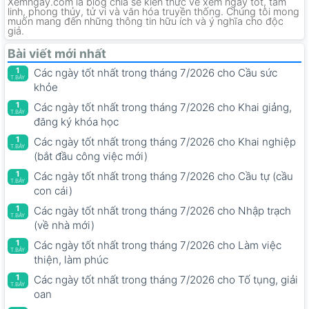
Xemngay.com là blog chia sẻ kiến thức về xem ngày tốt, tâm
linh, phong thủy, tử vi và văn hóa truyền thống. Chúng tôi mong
muốn mang đến những thông tin hữu ích và ý nghĩa cho độc
giả.
Bài viết mới nhất
1
Các ngày tốt nhất trong tháng 7/2026 cho Cầu sức
T.BẢY
khỏe
1
Các ngày tốt nhất trong tháng 7/2026 cho Khai giảng,
T.BẢY
đăng ký khóa học
1
Các ngày tốt nhất trong tháng 7/2026 cho Khai nghiệp
T.BẢY
(bắt đầu công việc mới)
1
Các ngày tốt nhất trong tháng 7/2026 cho Cầu tự (cầu
T.BẢY
con cái)
1
Các ngày tốt nhất trong tháng 7/2026 cho Nhập trạch
T.BẢY
(về nhà mới)
1
Các ngày tốt nhất trong tháng 7/2026 cho Làm việc
T.BẢY
thiện, làm phúc
1
Các ngày tốt nhất trong tháng 7/2026 cho Tố tụng, giải
T.BẢY
oan