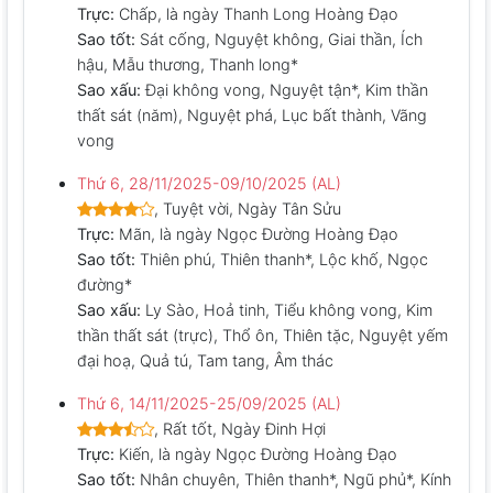
Trực:
Chấp, là ngày Thanh Long Hoàng Đạo
Sao tốt:
Sát cống, Nguyệt không, Giai thần, Ích
hậu, Mẫu thương, Thanh long*
Sao xấu:
Đại không vong, Nguyệt tận*, Kim thần
thất sát (năm), Nguyệt phá, Lục bất thành, Vãng
vong
Thứ 6, 28/11/2025-09/10/2025 (AL)
, Tuyệt vời, Ngày Tân Sửu
Trực:
Mãn, là ngày Ngọc Đường Hoàng Đạo
Sao tốt:
Thiên phú, Thiên thanh*, Lộc khố, Ngọc
đường*
Sao xấu:
Ly Sào, Hoả tinh, Tiểu không vong, Kim
thần thất sát (trực), Thổ ôn, Thiên tặc, Nguyệt yếm
đại hoạ, Quả tú, Tam tang, Âm thác
Thứ 6, 14/11/2025-25/09/2025 (AL)
, Rất tốt, Ngày Đinh Hợi
Trực:
Kiến, là ngày Ngọc Đường Hoàng Đạo
Sao tốt:
Nhân chuyên, Thiên thanh*, Ngũ phủ*, Kính