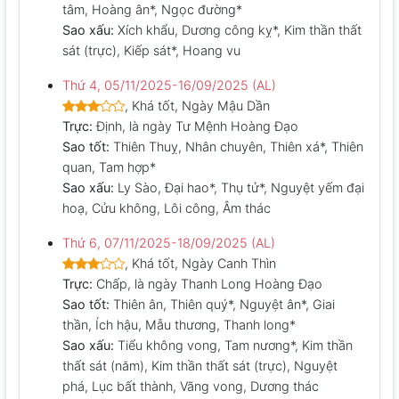
tâm, Hoàng ân*, Ngọc đường*
Sao xấu:
Xích khẩu, Dương công kỵ*, Kim thần thất
sát (trực), Kiếp sát*, Hoang vu
Thứ 4, 05/11/2025-16/09/2025 (AL)
, Khá tốt, Ngày Mậu Dần
Trực:
Định, là ngày Tư Mệnh Hoàng Đạo
Sao tốt:
Thiên Thuỵ, Nhân chuyên, Thiên xá*, Thiên
quan, Tam hợp*
Sao xấu:
Ly Sào, Đại hao*, Thụ tử*, Nguyệt yếm đại
hoạ, Cửu không, Lôi công, Âm thác
Thứ 6, 07/11/2025-18/09/2025 (AL)
, Khá tốt, Ngày Canh Thìn
Trực:
Chấp, là ngày Thanh Long Hoàng Đạo
Sao tốt:
Thiên ân, Thiên quý*, Nguyệt ân*, Giai
thần, Ích hậu, Mẫu thương, Thanh long*
Sao xấu:
Tiểu không vong, Tam nương*, Kim thần
thất sát (năm), Kim thần thất sát (trực), Nguyệt
phá, Lục bất thành, Vãng vong, Dương thác