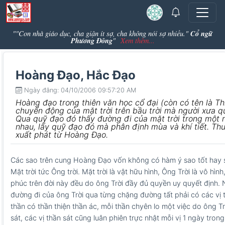
Cổ ngữ
""Con nhà giáo dục, cha giận ít sợ, cha không nói sợ nhiều."
Phương Đông
"
Xem thêm...
Hoàng Đạo, Hắc Đạo
Ngày đăng: 04/10/2006 09:57:20 AM
Hoàng đạo trong thiên văn học cổ đại (còn có tên là T
chuyển động của mặt trời trên bầu trời mà người xưa q
Qua quỹ đạo đó thấy đường đi của mặt trời trong một
nhau, lấy quỹ đạo đó mà phân định mùa và khí tiết. Th
xuất phát từ Hoàng Đạo.
Các sao trên cung Hoàng Đạo vốn không có hàm ý sao tốt hay s
Mặt trời tức Ông trời. Mặt trời là vật hữu hình, Ông Trời là vô hìn
phúc trên đời này đều do ông Trời đầy đủ quyền uy quyết định.
đường đi của ông Trời qua từng chặng đường tất phải có các vị th
thần có thần thiện thần ác, mỗi thần chyên lo một việc do ông Trờ
sát, các vị thần sát cũng luân phiên trực nhật mỗi vị 1 ngày tron