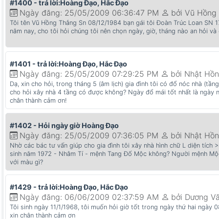
#1400 - trả lời:Hoàng Đạo, Hắc Đạo
Ngày đăng: 25/05/2009 06:36:47 PM
bởi Vũ Hồng
Tôi tên Vũ Hồng Thắng Sn 08/12/1984 bạn gái tôi Đoàn Trúc Loan SN 17
năm nay, cho tôi hỏi chúng tôi nên chọn ngày, giờ, tháng nào an hỏi và 
#1401 - trả lời:Hoàng Đạo, Hắc Đạo
Ngày đăng: 25/05/2009 07:29:25 PM
bởi Nhật Hồ
Dạ, xin cho hỏi, trong tháng 5 (âm lịch) gia đình tôi có đổ nóc nhà (tầng
cho hỏi xây nhà 4 tầng có được không? Ngày đổ mái tốt nhất là ngày nà
chân thành cảm ơn!
#1402 - Hỏi ngày giờ Hoàng Đạo
Ngày đăng: 25/05/2009 07:36:05 PM
bởi Nhật Hồ
Nhờ các bác tư vấn giúp cho gia đình tôi xây nhà hình chữ L diện tí
sinh năm 1972 - Nhâm Tí - mệnh Tang Đố Mộc không? Người mệnh Mộc 
với màu gì?
#1429 - trả lời:Hoàng Đạo, Hắc Đạo
Ngày đăng: 06/06/2009 02:37:59 AM
bởi Dương Vă
Tôi sinh ngày 11/1/1968, tôi muốn hỏi giờ tốt trong ngày thứ hai ngày
xin chân thành cảm ơn