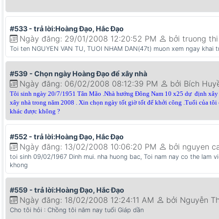
#533 - trả lời:Hoàng Đạo, Hắc Đạo
Ngày đăng: 29/01/2008 12:20:52 PM
bởi truong thi
Toi ten NGUYEN VAN TU, TUOI NHAM DAN(47t) muon xem ngay khai t
#539 - Chọn ngày Hoàng Đạo để xây nhà
Ngày đăng: 06/02/2008 08:12:39 PM
bởi Bích Huy
Tôi sinh ngày 20/7/1951 Tân Mão .Nhà hướng Đông Nam 10 x25 dự định xây xo
xây nhà trong năm 2008 . Xin chọn ngày tốt giờ tốt để khởi công .Tuổi của tô
khác được không ?
#552 - trả lời:Hoàng Đạo, Hắc Đạo
Ngày đăng: 13/02/2008 10:06:20 PM
bởi nguyen c
toi sinh 09/02/1967 Dinh mui. nha huong bac, Toi nam nay co the lam v
khong
#559 - trả lời:Hoàng Đạo, Hắc Đạo
Ngày đăng: 18/02/2008 12:24:11 AM
bởi Nguyễn T
Cho tôi hỏi : Chồng tôi năm nay tuổi Giáp dần