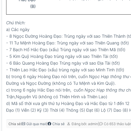
(B)
Chú thích:
a) Các ngày
- 8 Ngọc Đường Hoàng Đạo: Trùng ngày với sao Thiên Thành (tố
- 11 Tư Mệnh Hoàng Đạo: Trùng ngày với sao Thiên Quang (tốt)
- 7 Bạch Hổ Hắc Đạo (xấu) Trùng ngày với sao Thiên Mã (tốt)
- 5 Kim Quỹ Hoàng Đạo trùng ngày với sao Thiên Tài (tốt)
- 6 Bảo Quang Hoàng Đạo Trùng ngày với sao Địa Tài (tốt)
- Thiên Lao Hắc Đạo (xấu) trùng ngày với sao Minh Tinh (tốt)
b) trong 6 ngày Hoàng Đạo nói trên, cuốn
Ngọc Hạp thông thư
Đường và Ngọc Đường (không có Tư Mệnh và Kim Quỹ).
c) trong 6 ngày Hắc Đạo nói trên, cuốn
Ngọc Hạp thông thư
ch
Trận,Nguyên Vũ (không có Thiên Hình và Thiên Lao)
d) Mã số thời xưa ghi thứ tự Hoàng Đạo và Hắc Đạo từ 1 đến 12 
Đạo (1) Viễn (2) Kỷ (3) Thời (4) Thông (5) Đạt (6) Lộ (7) Dao (8) 
Chia sẻ:
|
|
Gửi qua mail
Chia sẻ
Đăng bởi: admin
Có 653 thảo luậ