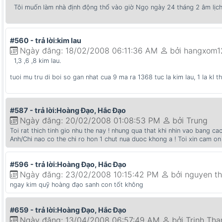
Tôi muốn làm nhà định động thổ vào giờ Ngọ ngày 24 tháng 2 âm lịc
#560 - trả lời:kim lau
Ngày đăng: 18/02/2008 06:11:36 AM
bởi hangxom1
1,3 ,6 ,8 kim lau.
tuoi mu tru di boi so gan nhat cua 9 ma ra 1368 tuc la kim lau, 1 la kl than 
#587 - trả lời:Hoàng Đạo, Hắc Đạo
Ngày đăng: 20/02/2008 01:08:53 PM
bởi Trung
Toi rat thich tinh gio nhu the nay ! nhung qua that khi nhin vao bang cac
Anh/Chi nao co the chi ro hon 1 chut nua duoc khong a ! Toi xin cam on
#596 - trả lời:Hoàng Đạo, Hắc Đạo
Ngày đăng: 23/02/2008 10:15:42 PM
bởi nguyen t
ngay kim quỹ hoàng đạo sanh con tốt không
#659 - trả lời:Hoàng Đạo, Hắc Đạo
Ngày đăng: 13/04/2008 06:57:49 AM
bởi Trinh Th