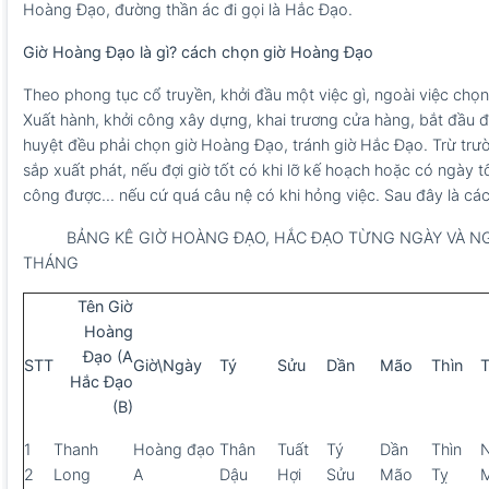
Hoàng Đạo, đường thần ác đi gọi là Hắc Đạo.
Giờ Hoàng Đạo là gì? cách chọn giờ Hoàng Đạo
Theo phong tục cổ truyền, khởi đầu một việc gì, ngoài việc chọn
Xuất hành, khởi công xây dựng, khai trương cửa hàng, bắt đầu đ
huyệt đều phải chọn giờ Hoàng Đạo, tránh giờ Hắc Đạo. Trừ trườn
sắp xuất phát, nếu đợi giờ tốt có khi lỡ kế hoạch hoặc có ngày tốt
công được... nếu cứ quá câu nệ có khi hỏng việc. Sau đây là c
BẢNG KÊ GIỜ HOÀNG ĐẠO, HẮC ĐẠO TỪNG NGÀY VÀ NG
THÁNG
Tên Giờ
Hoàng
Đạo (A
STT
Giờ\Ngày
Tý
Sửu
Dần
Mão
Thìn
T
Hắc Đạo
(B)
1
Thanh
Hoàng đạo
Thân
Tuất
Tý
Dần
Thìn
2
Long
A
Dậu
Hợi
Sửu
Mão
Tỵ
M