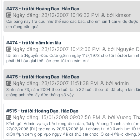
#473 - trả lời:Hoàng Đạo, Hắc Đạo
Ngày đăng: 23/12/2007 10:16:32 PM
bởi kimson
Cái bảng này tra cứu như thế nào các bác, cho em xin 1 cái ví dụ được 
em đang cần quá
#474 - trả lời:năm kim lâu
Ngày đăng: 23/12/2007 10:42:06 PM
bởi Nguyễn 
tôi tên là :Nguyễn Đức Cường,Sinh ngày 11/7/1973 cho tôi hỏi:tôi làm 
phải thì hóa giải thế nào cho tốt.xin cảm ơn!
#475 - trả lời:Hoàng Đạo, Hắc Đạo
Ngày đăng: 23/12/2007 11:51:38 PM
bởi admin
Sinh năm 73, năm 2004 theo tuổi ta là 32 tuổi, theo tôi đã phạm kim lâu 
chăng anh nên lấy đức thắng số vậy
#515 - trả lời:Hoàng Đạo, Hắc Đạo
Ngày đăng: 15/01/2008 09:02:56 PM
bởi Vuong Th
KÝnh göi Admin vµ c¸c b¹n trong dien dan, T«i lµ Vuong Thanh sinh n¨m 
27/02/2008 (DL) tøc ngµy 20/01/2008 (AL) chóng t«i dù ®Þnh lµm lÔ th
diÔn ®µn xem gióp vµo ngµy ®ã cã thÓ tæ chøc lÔ cø¬i ®ù¬c kh«ng. X