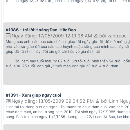
toi sinh ngay 13/2/1984 (dl)ban toi sinh ngay 7/4/1978 (dl) toi hoi sem
#1386 - trả lời:Hoàng Đạo, Hắc Đạo
Ngày đăng: 17/05/2009 12:19:06 AM
bởi vantruoc
Mong các anh ,các bác các chú chỉ giúp tôi ngày giờ tốt để mở móng ,
nhờ vào sự giúp đỡ của các cao huynh cuộc sống của mình sau này sẽ ổ
giúp đỡ tận tình này .Tôi xin gởi chi tiếc về gia đình tôi
Tôi năm nay tuổi mậu tý 62 tuổi ,vợ tôi tuổi bính thân 54 tuổi ,bốn n
tuổi sửu 25 tuổi con gái ,3 tuổi mèo con gái 23 tuổi,4 tuổi thân .
#1391 - Xem giup ngay cuoi
Ngày đăng: 18/05/2009 09:04:52 PM
bởi Linh Ngu
Hien tai toi dang o nuoc ngoai. Toi muon to chuc dam cuoi vao nam 201
chuc dam cuoi, an hoi trong nam 2010. Toi sinh ngay 12/1/1985 duong l
sang. Ban trai sinh ngay 11/2/1985 duong lich, 22/1 nam At Suu, luc kh