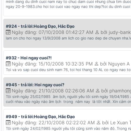
minh dang du dinh cuoi nam nay to chuc dam cuoi nhung chua tim duoc 
ngay 20-9-1983.cho hoi toi cuoi vao ngay nao thi dep?toi du dinh cuo
#924 - trả lời:Hoàng Đạo, Hắc Đạo
Ngày đăng: 07/10/2008 01:42:27 AM
bởi judy-bank
lam on cho hoi ngay 13/9/2008 am lich co gio nao dep de chuyen nha.V
#932 - Hoi ngay cuoi?!
Ngày đăng: 15/10/2008 10:32:35 PM
bởi Nguyen A
Toi va vo sap cuoi deu sinh nam 76, toi hoi thang 10 AL co ngay nao t
#945 - trả lời: Hoi ngay cuoi?
Ngày đăng: 21/10/2008 02:26:06 AM
bởi phamhon
Tôi sinh ngày 25/02/1985 âm lịch, người yêu tôi sinh ngày 19/04/1985 âm
cưới nhau vào ngày nào âm lịch trong năm nay là tôt nhất. Xin cảm ơn
#949 - trả lời:Hoàng Đạo, Hắc Đạo
Ngày đăng: 22/10/2008 02:22:02 AM
bởi Le Xuan 
Tôi sinh ngày 24/02/1985 người yêu tôi cũng sinh vào năm đó. Trong n