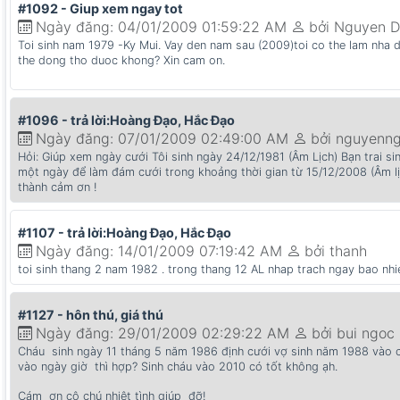
#1092 - Giup xem ngay tot
Ngày đăng: 04/01/2009 01:59:22 AM
bởi Nguyen D
Toi sinh nam 1979 -Ky Mui. Vay den nam sau (2009)toi co the lam nha
the dong tho duoc khong? Xin cam on.
#1096 - trả lời:Hoàng Đạo, Hắc Đạo
Ngày đăng: 07/01/2009 02:49:00 AM
bởi nguyenn
Hỏi: Giúp xem ngày cưới Tôi sinh ngày 24/12/1981 (Âm Lịch) Bạn trai si
một ngày để làm đám cưới trong khoảng thời gian từ 15/12/2008 (Âm lị
thành cảm ơn !
#1107 - trả lời:Hoàng Đạo, Hắc Đạo
Ngày đăng: 14/01/2009 07:19:42 AM
bởi thanh
toi sinh thang 2 nam 1982 . trong thang 12 AL nhap trach ngay bao nhie
#1127 - hôn thú, giá thú
Ngày đăng: 29/01/2009 02:29:22 AM
bởi bui ngoc
Cháu sinh ngày 11 tháng 5 năm 1986 định cưới vợ sinh năm 1988 vào c
vào ngày giờ thì hợp? Sinh cháu vào 2010 có tốt không ạh.
Cám ơn cô chú nhiệt tình giúp đỡ!