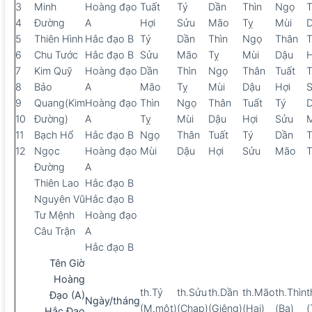
3
Minh
Hoàng đạo
Tuất
Tý
Dần
Thìn
Ngọ
4
Đường
A
Hợi
Sửu
Mão
Tỵ
Mùi
5
Thiên Hình
Hắc đạo B
Tý
Dần
Thìn
Ngọ
Thân
T
6
Chu Tước
Hắc đạo B
Sửu
Mão
Tỵ
Mùi
Dậu
H
7
Kim Quỹ
Hoàng đạo
Dần
Thìn
Ngọ
Thân
Tuất
T
8
Bảo
A
Mão
Tỵ
Mùi
Dậu
Hợi
9
Quang(Kim
Hoàng đạo
Thìn
Ngọ
Thân
Tuất
Tý
10
Đường)
A
Tỵ
Mùi
Dậu
Hợi
Sửu
11
Bạch Hổ
Hắc đạo B
Ngọ
Thân
Tuất
Tý
Dần
T
12
Ngọc
Hoàng đạo
Mùi
Dậu
Hợi
Sửu
Mão
T
Đường
A
Thiên Lao
Hắc đạo B
Nguyên Vũ
Hắc đạo B
Tư Mệnh
Hoàng đạo
Câu Trận
A
Hắc đạo B
Tên Giờ
Hoàng
th.Tý
th.Sửu
th.Dần
th.Mão
th.Thìn
t
Đạo (A)
Ngày/tháng
(M.một)
(Chạp)
(Giêng)
(Hai)
(Ba)
(
Hắc Đạo