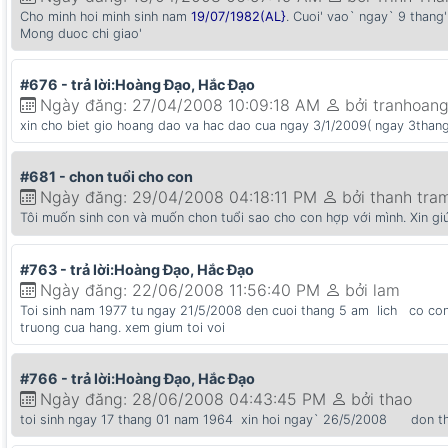
Cho minh hoi minh sinh nam
19/07/1982(AL}
. Cuoi' vao` ngay` 9 thang
Mong duoc chi giao'
#676 - trả lời:Hoàng Đạo, Hắc Đạo
Ngày đăng: 27/04/2008 10:09:18 AM
bởi tranhoan
xin cho biet gio hoang dao va hac dao cua ngay 3/1/2009( ngay 3than
#681 - chon tuổi cho con
Ngày đăng: 29/04/2008 04:18:11 PM
bởi thanh tra
Tôi muốn sinh con và muốn chon tuổi sao cho con hợp với mình. Xin giú
#763 - trả lời:Hoàng Đạo, Hắc Đạo
Ngày đăng: 22/06/2008 11:56:40 PM
bởi lam
Toi sinh nam 1977 tu ngay 21/5/2008 den cuoi thang 5 am lich co con 
truong cua hang. xem gium toi voi
#766 - trả lời:Hoàng Đạo, Hắc Đạo
Ngày đăng: 28/06/2008 04:43:45 PM
bởi thao
toi sinh ngay 17 thang 01 nam 1964 xin hoi ngay` 26/5/2008 don tho 