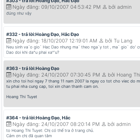
#303 - trả lời:Hoàng Đạo, Hắc Đạo
Ngày đăng: 09/10/2007 04:53:42 PM
bởi admin
đúng như vậy
#332 - trả lời:Hoàng Đạo, Hắc Đạo
Ngày đăng: 18/10/2007 12:19:01 AM
bởi Tu Lang
Neu sinh va`o gio` Hac Dao nhung ma` theo nga`y tot , ma` gio` do' cun
Dao doi khi da^u phai xa^'u?
#363 - trả lời:Hoàng Đạo
Ngày đăng: 24/10/2007 07:30:45 PM
bởi Hoang Th
xin cho toi hoi ngay 7 thang 11 nam 2007 la ngay co tot cho viec do 
tu phai nha cung cap, toi xin chan thanh cam on.
Hoang Thi Tuyet
#364 - trả lời:Hoàng Đạo, Hắc
Ngày đăng: 24/10/2007 08:20:14 PM
bởi admin
to Hoang Thi Tuyet: Chị có thể tra ở trang chủ.
Cảm ơn chị đã quan tâm