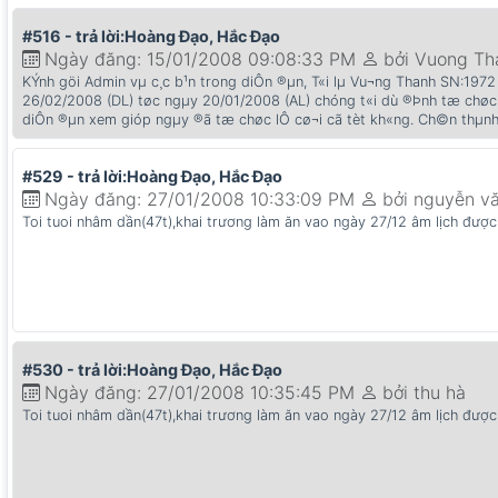
#516 - trả lời:Hoàng Đạo, Hắc Đạo
Ngày đăng: 15/01/2008 09:08:33 PM
bởi Vuong Th
KÝnh göi Admin vµ c¸c b¹n trong diÔn ®µn, T«i lµ Vu¬ng Thanh SN:1972 c
26/02/2008 (DL) tøc ngµy 20/01/2008 (AL) chóng t«i dù ®Þnh tæ chøc 
diÔn ®µn xem gióp ngµy ®ã tæ chøc lÔ cø¬i cã tèt kh«ng. Ch©n thµnh
#529 - trả lời:Hoàng Đạo, Hắc Đạo
Ngày đăng: 27/01/2008 10:33:09 PM
bởi nguyễn vă
Toi tuoi nhâm dần(47t),khai trương làm ăn vao ngày 27/12 âm lịch đượ
#530 - trả lời:Hoàng Đạo, Hắc Đạo
Ngày đăng: 27/01/2008 10:35:45 PM
bởi thu hà
Toi tuoi nhâm dần(47t),khai trương làm ăn vao ngày 27/12 âm lịch đượ