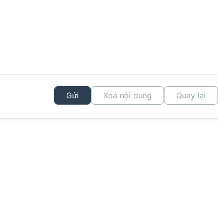
Gửi
Xoá nội dung
Quay lại