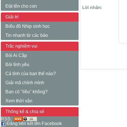
Đặt tên cho con
Lời nhắn:
Giải trí
Biểu đồ Nhịp sinh học
Tin nhanh từ các báo
Trắc nghiệm vui
Bói Ai Cập
Bói tình yêu
Cá tính của bạn thế nào?
Giải mã chính mình
Bạn có "liều" không?
Xem thời vận
Thống kê & chia sẻ
RSS:
Đăng liên kết lên Facebook