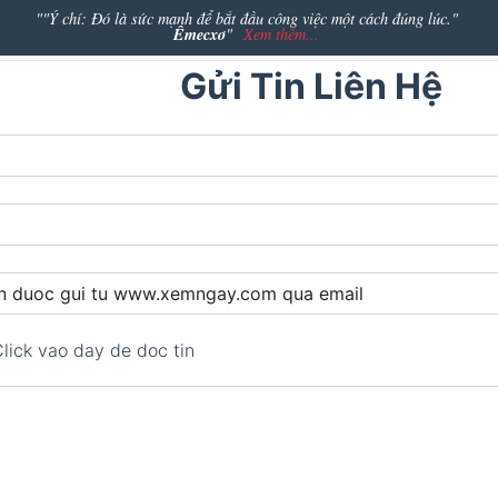
""Ý chí: Đó là sức mạnh để bắt đầu công việc một cách đúng lúc."
Êmecxơ
"
Xem thêm...
Gửi Tin Liên Hệ
lick vao day de doc tin