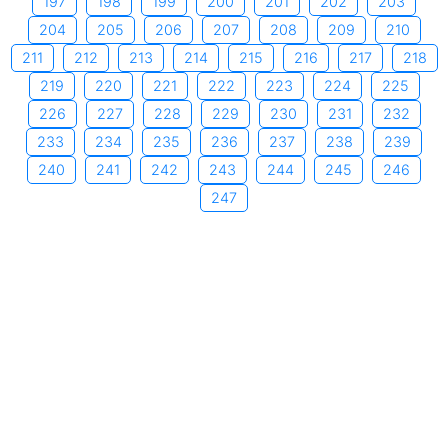
197
198
199
200
201
202
203
204
205
206
207
208
209
210
211
212
213
214
215
216
217
218
219
220
221
222
223
224
225
226
227
228
229
230
231
232
233
234
235
236
237
238
239
240
241
242
243
244
245
246
247
Copyright © 2006-2026 by xemngay.com
|
Quy định về quyền
riêng tư
|
Các điều khoản về sử dụng dịch vụ
|
Trang chủ
Tư vấn triển khai ERP cho doanh nghiệp sản xuất
|
Cửa hàng
điện nước
|
Phần mềm SEO Website
|
Shop đồ phong thủy