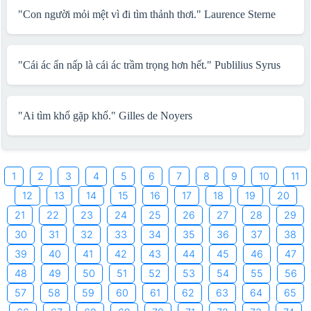
"Con người mỏi mệt vì đi tìm thảnh thơi."
Laurence Sterne
"Cái ác ẩn nấp là cái ác trầm trọng hơn hết."
Publilius Syrus
"Ai tìm khổ gặp khổ."
Gilles de Noyers
1
2
3
4
5
6
7
8
9
10
11
12
13
14
15
16
17
18
19
20
21
22
23
24
25
26
27
28
29
30
31
32
33
34
35
36
37
38
39
40
41
42
43
44
45
46
47
48
49
50
51
52
53
54
55
56
57
58
59
60
61
62
63
64
65