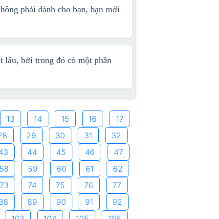
không phải dành cho bạn, bạn mới
t lâu, bởi trong đó có một phần
13
14
15
16
17
28
29
30
31
32
43
44
45
46
47
58
59
60
61
62
73
74
75
76
77
88
89
90
91
92
103
104
105
106