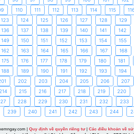
09
110
111
112
113
114
115
11
123
124
125
126
127
128
129
136
137
138
139
140
141
142
149
150
151
152
153
154
155
162
163
164
165
166
167
168
175
176
177
178
179
180
181
188
189
190
191
192
193
194
201
202
203
204
205
206
207
214
215
216
217
218
219
220
227
228
229
230
231
232
233
239
240
241
242
243
244
2
 xemngay.com
|
Quy định về quyền riêng tư
|
Các điều khoản về sử