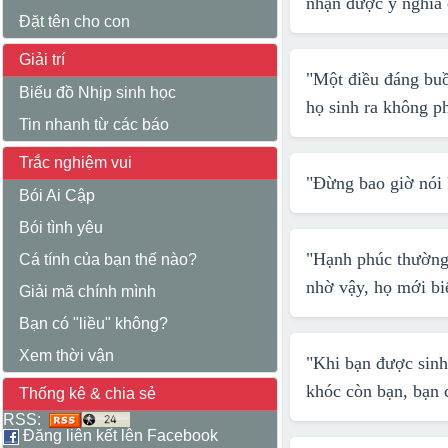
nhận được ý nghĩa 
Đặt tên cho con
Giải trí
"Một điều đáng buồ
Biểu đồ Nhịp sinh học
họ sinh ra không ph
Tin nhanh từ các báo
Trắc nghiệm vui
"Đừng bao giờ nói 
Bói Ai Cập
Bói tình yêu
"Hạnh phúc thường 
Cá tính của bạn thế nào?
nhờ vậy, họ mới bi
Giải mã chính mình
Bạn có "liều" không?
Xem thời vận
"Khi bạn được sinh
khóc còn bạn, bạn 
Thống kê & chia sẻ
RSS:
Đăng liên kết lên Facebook