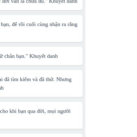
 đời vẫn là chưa đủ."
Khuyết danh
bạn, để rồi cuối cùng nhận ra rằng
iữ chân bạn."
Khuyết danh
ai đã tìm kiếm và đã thử. Nhưng
nh
cho khi bạn qua đời, mọi người