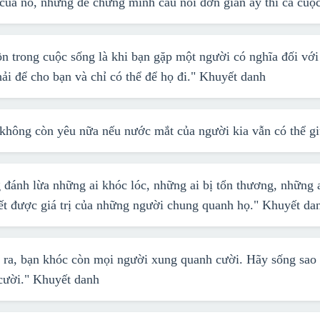
của nó, nhưng để chứng minh câu nói đơn giản ấy thì cả cuộc
n trong cuộc sống là khi bạn gặp một người có nghĩa đối với 
ải để cho bạn và chỉ có thể để họ đi."
Khuyết danh
không còn yêu nữa nếu nước mắt của người kia vẫn có thể g
đánh lừa những ai khóc lóc, những ai bị tổn thương, những 
ết được giá trị của những người chung quanh họ."
Khuyết da
 ra, bạn khóc còn mọi người xung quanh cười. Hãy sống sao 
cười."
Khuyết danh