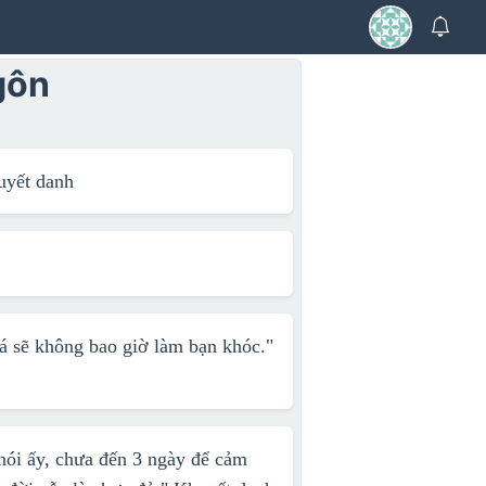
gôn
uyết danh
á sẽ không bao giờ làm bạn khóc."
 nói ấy, chưa đến 3 ngày để cảm