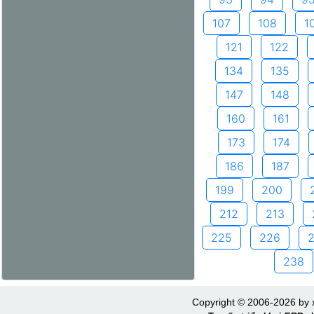
107
108
1
121
122
134
135
147
148
160
161
173
174
186
187
199
200
212
213
225
226
238
Copyright © 2006-2026 by