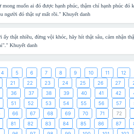
sự mong muốn ai đó được hạnh phúc, thậm chí hạnh phúc đó 
u người đó thật sự mất rồi."
Khuyết danh
ấy thật nhiều, đừng vội khóc, hãy hít thật sâu, cảm nhận thậ
ai"."
Khuyết danh
4
5
6
7
8
9
10
11
12
21
22
23
24
25
26
27
36
37
38
39
40
41
42
51
52
53
54
55
56
57
5
66
67
68
69
70
71
72
81
82
83
84
85
86
87
5
96
97
98
99
100
101
102