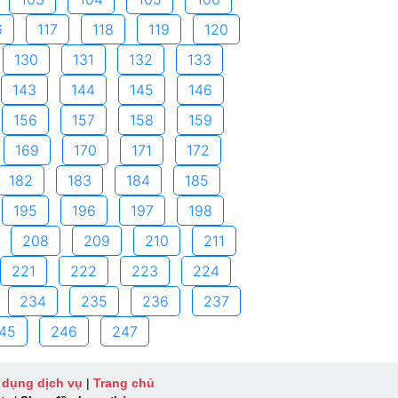
6
117
118
119
120
130
131
132
133
143
144
145
146
156
157
158
159
169
170
171
172
182
183
184
185
195
196
197
198
208
209
210
211
221
222
223
224
234
235
236
237
45
246
247
 dụng dịch vụ
|
Trang chủ