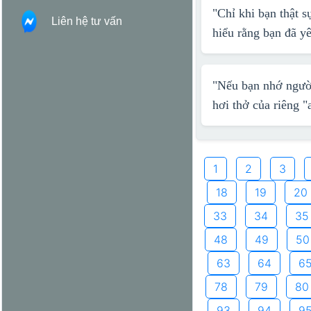
"Chỉ khi bạn thật 
Liên hệ tư vấn
hiểu rằng bạn đã yê
"Nếu bạn nhớ người 
hơi thở của riêng "
1
2
3
18
19
20
33
34
35
48
49
50
63
64
6
78
79
80
93
94
9