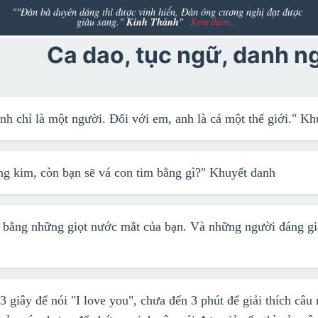
""Đàn bà duyên dáng thì được vinh hiển, Đàn ông cương nghị đạt được
Kinh Thánh
giàu sang."
"
Xem thêm...
Ca dao, tục ngữ, danh n
anh chỉ là một người. Đối với em, anh là cả một thế giới."
Kh
ng kim, còn bạn sẽ vá con tim bằng gì?"
Khuyết danh
 bằng những giọt nước mắt của bạn. Và những người đáng gi
 giây để nói "I love you", chưa đến 3 phút để giải thích câu