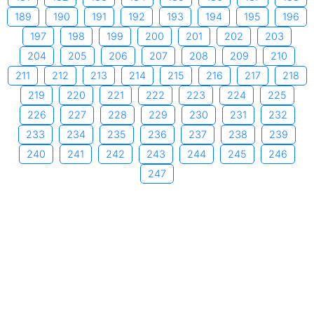
189
190
191
192
193
194
195
196
197
198
199
200
201
202
203
204
205
206
207
208
209
210
211
212
213
214
215
216
217
218
219
220
221
222
223
224
225
226
227
228
229
230
231
232
233
234
235
236
237
238
239
240
241
242
243
244
245
246
247
Copyright © 2006-2026 by xemngay.com
|
Quy định về quyền