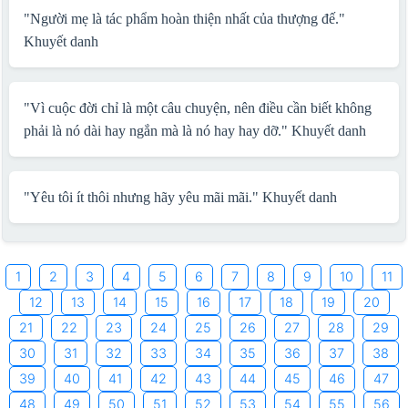
"Người mẹ là tác phẩm hoàn thiện nhất của thượng đế."
Khuyết danh
"Vì cuộc đời chỉ là một câu chuyện, nên điều cần biết không
phải là nó dài hay ngắn mà là nó hay hay dỡ."
Khuyết danh
"Yêu tôi ít thôi nhưng hãy yêu mãi mãi."
Khuyết danh
1
2
3
4
5
6
7
8
9
10
11
12
13
14
15
16
17
18
19
20
21
22
23
24
25
26
27
28
29
30
31
32
33
34
35
36
37
38
39
40
41
42
43
44
45
46
47
48
49
50
51
52
53
54
55
56