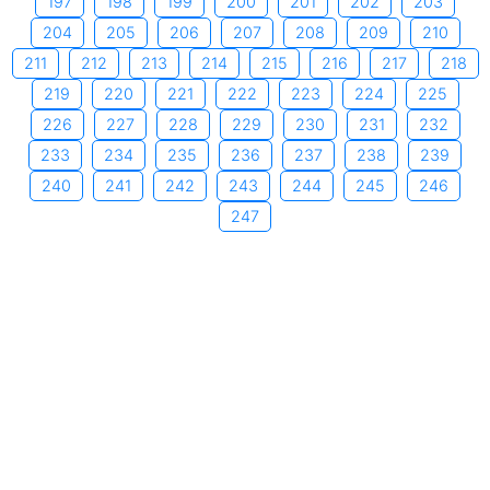
197
198
199
200
201
202
203
204
205
206
207
208
209
210
211
212
213
214
215
216
217
218
219
220
221
222
223
224
225
226
227
228
229
230
231
232
233
234
235
236
237
238
239
240
241
242
243
244
245
246
247
Copyright © 2006-2026 by xemngay.com
|
Quy định về quyền
riêng tư
|
Các điều khoản về sử dụng dịch vụ
|
Trang chủ
Tư vấn triển khai ERP cho doanh nghiệp sản xuất
|
Cửa hàng
điện nước
|
Phần mềm SEO Website
|
Shop đồ phong thủy