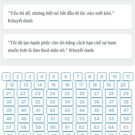
"Yêu thì dễ, nhưng biết nó bắt đầu từ lúc nào mới khó."
Khuyết danh
"Tôi đã tạo hạnh phúc cho tôi bằng cách hạn chế sự ham
muốn hơn là làm thoả mãn nó."
Khuyết danh
1
2
3
4
5
6
7
8
9
10
11
12
13
14
15
16
17
18
19
20
21
22
23
24
25
26
27
28
29
30
31
32
33
34
35
36
37
38
39
40
41
42
43
44
45
46
47
48
49
50
51
52
53
54
55
56
57
58
59
60
61
62
63
64
65