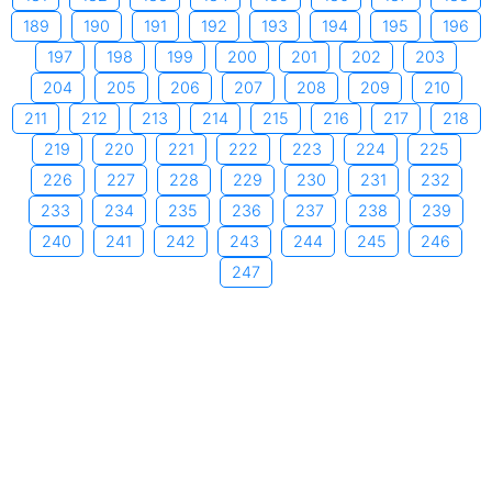
189
190
191
192
193
194
195
196
197
198
199
200
201
202
203
204
205
206
207
208
209
210
211
212
213
214
215
216
217
218
219
220
221
222
223
224
225
226
227
228
229
230
231
232
233
234
235
236
237
238
239
240
241
242
243
244
245
246
247
Copyright © 2006-2026 by xemngay.com
|
Quy định về quyền