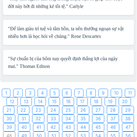
đời này bớt đi những kẻ tồi tệ."
Carlyle
"Để làm giàu trí tuệ và tâm hồn, ta nên thưởng ngoạn sự vật
nhiều hơn là học hỏi về chúng."
Rene Descartes
"Sự chuẩn bị của hôm nay quyết định thắng lợi của ngày
mai."
Thomas Edison
1
2
3
4
5
6
7
8
9
10
11
12
13
14
15
16
17
18
19
20
21
22
23
24
25
26
27
28
29
30
31
32
33
34
35
36
37
38
39
40
41
42
43
44
45
46
47
48
49
50
51
52
53
54
55
56