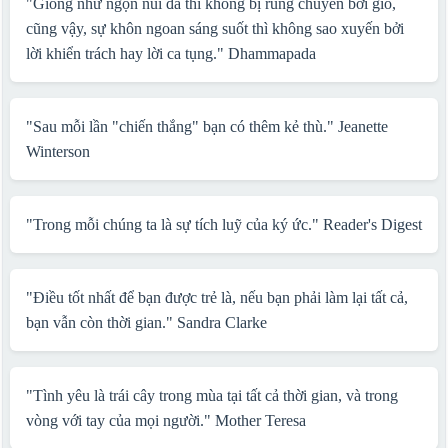
"Giống như ngọn núi đá thì không bị rung chuyển bởi gió,
cũng vậy, sự khôn ngoan sáng suốt thì không sao xuyến bởi
lời khiển trách hay lời ca tụng."
Dhammapada
"Sau mỗi lần "chiến thắng" bạn có thêm kẻ thù."
Jeanette
Winterson
"Trong mỗi chúng ta là sự tích luỹ của ký ức."
Reader's Digest
"Điều tốt nhất để bạn được trẻ là, nếu bạn phải làm lại tất cả,
bạn vẫn còn thời gian."
Sandra Clarke
"Tình yêu là trái cây trong mùa tại tất cả thời gian, và trong
vòng với tay của mọi người."
Mother Teresa