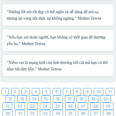
"Những lời nói tốt đẹp có thể ngắn và dễ dàng để nói ra,
nhưng lại vang dội thực sự không ngừng."
Mother Teresa
"Nếu bạn xét đoán người, bạn không có thời gian để thương
yêu họ."
Mother Teresa
"Niềm vui là mạng lưới của tình thương bởi cái mà bạn có thể
nắm bắt tâm hồn."
Mother Teresa
1
2
3
4
5
6
7
8
9
10
11
12
13
14
15
16
17
18
19
20
21
22
23
24
25
26
27
28
29
30
31
32
33
34
35
36
37
38