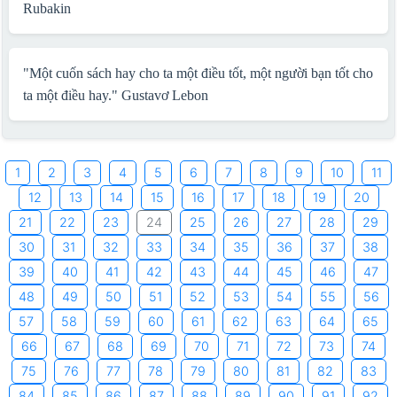
Rubakin
"Một cuốn sách hay cho ta một điều tốt, một người bạn tốt cho
ta một điều hay."
Gustavơ Lebon
1
2
3
4
5
6
7
8
9
10
11
12
13
14
15
16
17
18
19
20
21
22
23
24
25
26
27
28
29
30
31
32
33
34
35
36
37
38
39
40
41
42
43
44
45
46
47
48
49
50
51
52
53
54
55
56
57
58
59
60
61
62
63
64
65
66
67
68
69
70
71
72
73
74
75
76
77
78
79
80
81
82
83
84
85
86
87
88
89
90
91
92