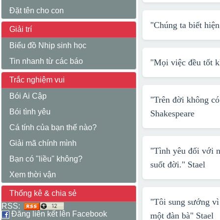
Đặt tên cho con
"Chúng ta biết hiện
Giải trí
Biểu đồ Nhịp sinh học
Tin nhanh từ các báo
"Mọi việc đều tốt k
Trắc nghiệm vui
Bói Ai Cập
"Trên đời không có 
Bói tình yêu
Shakespeare
Cá tính của bạn thế nào?
Giải mã chính mình
"Tình yêu đối với n
Bạn có "liều" không?
suốt đời."
Stael
Xem thời vận
Thống kê & chia sẻ
"Tôi sung sướng vì 
RSS:
Đăng liên kết lên Facebook
một đàn bà"
Stael