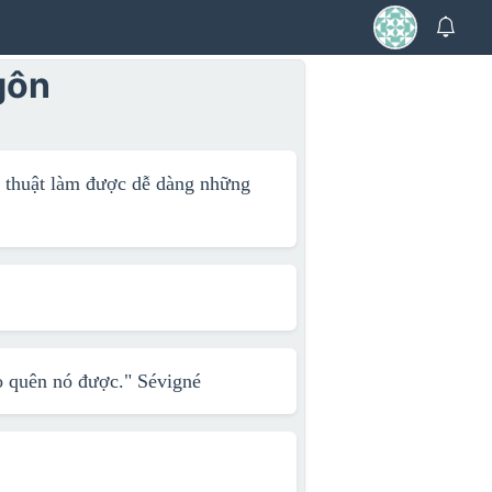
gôn
ệ thuật làm được dễ dàng những
ao quên nó được."
Sévigné