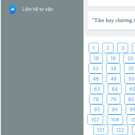
Liên hệ tư vấn
"Tấm huy chương nà
1
2
3
18
19
20
33
34
35
48
49
50
63
64
6
78
79
80
93
94
9
107
108
1
121
122