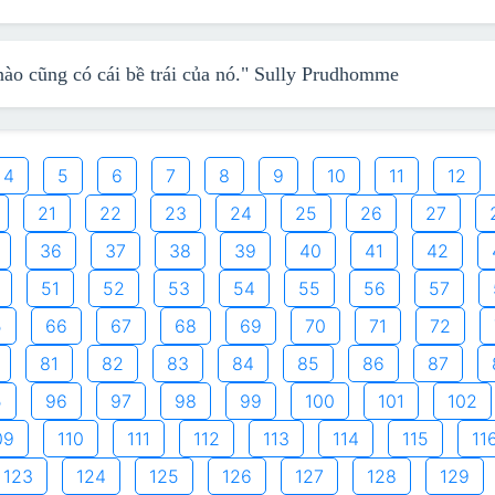
o cũng có cái bề trái của nó."
Sully Prudhomme
4
5
6
7
8
9
10
11
12
21
22
23
24
25
26
27
36
37
38
39
40
41
42
51
52
53
54
55
56
57
5
66
67
68
69
70
71
72
81
82
83
84
85
86
87
5
96
97
98
99
100
101
102
09
110
111
112
113
114
115
11
123
124
125
126
127
128
129