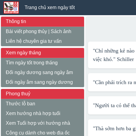
Trang chủ xem ngày tốt
Thông tin
Bài viết phong thủy
|
Sách ảnh
Liên hệ chuyên gia tư vấn
"Chỉ những kẻ nào 
Xem ngày tháng
việc khó."
Schiller
Tìm ngày tốt trong tháng
Đổi ngày dương sang ngày âm
"Cần phải trích ra
Đổi ngày âm sang ngày dương
Phong thuỷ
Thước lỗ ban
"Người ta có thể t
Xem hướng nhà hợp tuổi
Xem Tuổi hợp với hướng nhà
"Thà sớm hơn ba gi
Công cụ dành cho web địa ốc