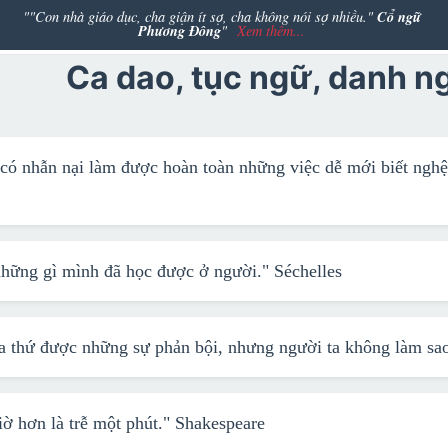
Cổ ngữ
""Con nhà giáo dục, cha giận ít sợ, cha không nói sợ nhiều."
Phương Đông
"
Xem thêm...
Ca dao, tục ngữ, danh n
có nhẫn nại làm được hoàn toàn những việc dễ mới biết ngh
 những gì mình đã học được ở người."
Séchelles
ha thứ được những sự phản bội, nhưng người ta không làm s
ờ hơn là trễ một phút."
Shakespeare