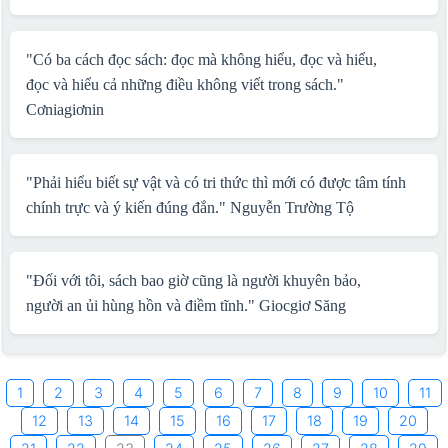
"Có ba cách đọc sách: đọc mà không hiểu, đọc và hiểu,
đọc và hiểu cả những điều không viết trong sách."
Cơniagiơnin
"Phải hiểu biết sự vật và có tri thức thì mới có được tâm tính
chính trực và ý kiến đúng đắn."
Nguyễn Trường Tộ
"Đối với tôi, sách bao giờ cũng là người khuyên bảo,
người an ủi hùng hồn và điềm tĩnh."
Giocgiơ Săng
1
2
3
4
5
6
7
8
9
10
11
12
13
14
15
16
17
18
19
20