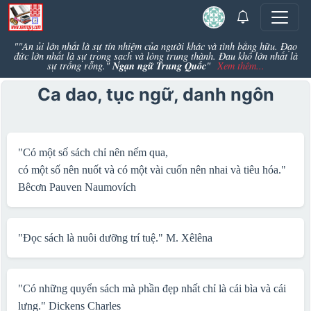
""An ủi lớn nhất là sự tín nhiệm của người khác và tình bằng hữu. Đạo
đức lớn nhất là sự trong sạch và lòng trung thành. Đau khổ lớn nhất là
Ngạn ngữ Trung Quốc
sự trống rỗng."
"
Xem thêm...
Ca dao, tục ngữ, danh ngôn
"Có một số sách chỉ nên nếm qua,
có một số nên nuốt và có một vài cuốn nên nhai và tiêu hóa."
Bêcơn Pauven Naumovích
"Đọc sách là nuôi dưỡng trí tuệ."
M. Xêlêna
"Có những quyển sách mà phần đẹp nhất chỉ là cái bìa và cái
lưng."
Dickens Charles