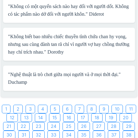
"Không có một quyển sách nào hay đối với người dốt. Không
có tác phẩm nào dở đối với người khôn."
Diderot
"Không biết bao nhiêu chiếc thuyền tình chứa chan hy vọng,
nhưng sau cùng đành tan rã chỉ vì người vợ hay chồng thường
hay chỉ trích nhau."
Dorothy
"Nghệ thuật là trò chơi giữa mọi người và ở mọi thời đại."
Duchamp
1
2
3
4
5
6
7
8
9
10
11
12
13
14
15
16
17
18
19
20
21
22
23
24
25
26
27
28
29
30
31
32
33
34
35
36
37
38