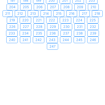
197
198
199
200
201
202
203
204
205
206
207
208
209
210
211
212
213
214
215
216
217
218
219
220
221
222
223
224
225
226
227
228
229
230
231
232
233
234
235
236
237
238
239
240
241
242
243
244
245
246
247
Copyright © 2006-2026 by xemngay.com
|
Quy định về quyền
riêng tư
|
Các điều khoản về sử dụng dịch vụ
|
Trang chủ
Tư vấn triển khai ERP cho doanh nghiệp sản xuất
|
Cửa hàng
điện nước
|
Phần mềm SEO Website
|
Shop đồ phong thủy