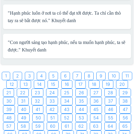
"Hạnh phúc luôn ở nơi ta có thể đạt tới được. Ta chỉ cần thò
tay ra sẽ bắt được nó."
Khuyết danh
"Con người sáng tạo hạnh phúc, nếu ta muốn hạnh phúc, ta sẽ
được."
Khuyết danh
1
2
3
4
5
6
7
8
9
10
11
12
13
14
15
16
17
18
19
20
21
22
23
24
25
26
27
28
29
30
31
32
33
34
35
36
37
38
39
40
41
42
43
44
45
46
47
48
49
50
51
52
53
54
55
56
57
58
59
60
61
62
63
64
65