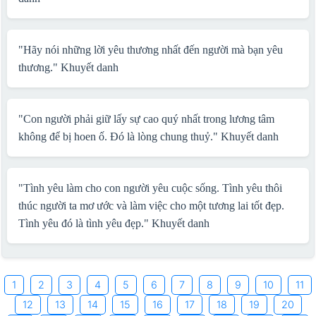
"Hãy nói những lời yêu thương nhất đến người mà bạn yêu
thương."
Khuyết danh
"Con người phải giữ lấy sự cao quý nhất trong lương tâm
không để bị hoen ố. Đó là lòng chung thuỷ."
Khuyết danh
"Tình yêu làm cho con người yêu cuộc sống. Tình yêu thôi
thúc người ta mơ ước và làm việc cho một tương lai tốt đẹp.
Tình yêu đó là tình yêu đẹp."
Khuyết danh
1
2
3
4
5
6
7
8
9
10
11
12
13
14
15
16
17
18
19
20