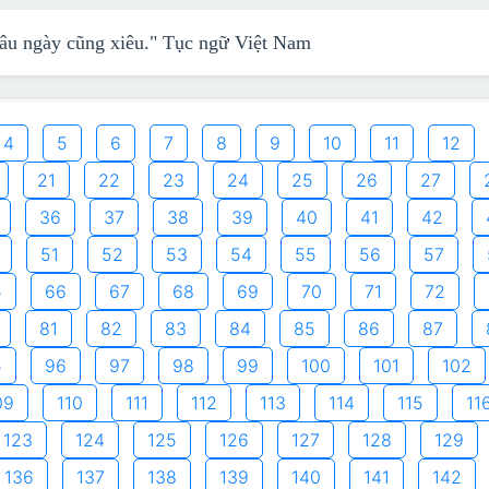
lâu ngày cũng xiêu."
Tục ngữ Việt Nam
4
5
6
7
8
9
10
11
12
21
22
23
24
25
26
27
36
37
38
39
40
41
42
51
52
53
54
55
56
57
5
66
67
68
69
70
71
72
81
82
83
84
85
86
87
5
96
97
98
99
100
101
102
09
110
111
112
113
114
115
11
123
124
125
126
127
128
129
136
137
138
139
140
141
142