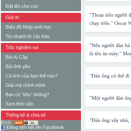
Đặt tên cho con
"Thoạt tiên người 
Giải trí
chạy trốn."
Oscar 
Biểu đồ Nhịp sinh học
Tin nhanh từ các báo
"Nếu người đàn bà y
Trắc nghiệm vui
là tên ăn mày."
Mon
Bói Ai Cập
Bói tình yêu
"Đàn ông có thể đi 
Cá tính của bạn thế nào?
Giải mã chính mình
Bạn có "liều" không?
"Một người đàn ông
Xem thời vận
Thống kê & chia sẻ
"Đàn ông xây nhà, 
RSS:
Đăng liên kết lên Facebook