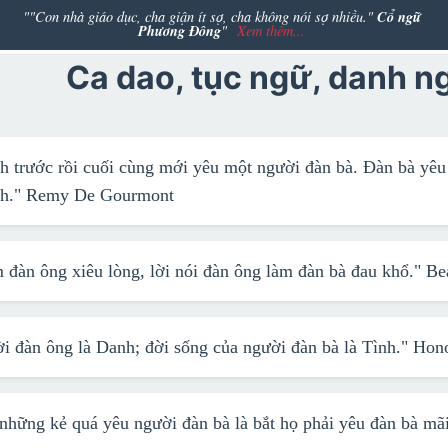
Cổ ngữ
""Con nhà giáo dục, cha giận ít sợ, cha không nói sợ nhiều."
Phương Đông
"
Xem thêm...
Ca dao, tục ngữ, danh n
nh trước rồi cuối cùng mới yêu một người đàn bà. Đàn bà yêu
nh."
Remy De Gourmont
m đàn ông xiêu lòng, lời nói đàn ông làm đàn bà đau khổ."
Be
i đàn ông là Danh; đời sống của người đàn bà là Tình."
Hono
 những kẻ quá yêu người đàn bà là bắt họ phải yêu đàn bà mã