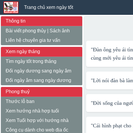
Trang chủ xem ngày tốt
Thông tin
Bài viết phong thủy
|
Sách ảnh
Liên hệ chuyên gia tư vấn
"Đàn ông yêu ái tì
Xem ngày tháng
cùng mới yêu ái tì
Tìm ngày tốt trong tháng
Đổi ngày dương sang ngày âm
"Lời nói đàn bà là
Đổi ngày âm sang ngày dương
Phong thuỷ
Thước lỗ ban
"Đời sống của ngườ
Xem hướng nhà hợp tuổi
Xem Tuổi hợp với hướng nhà
"Cái hình phạt cho
Công cụ dành cho web địa ốc