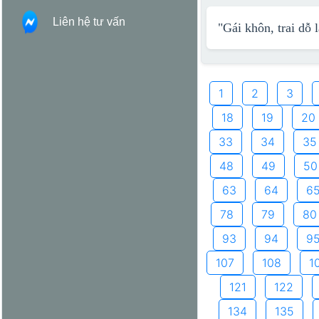
Liên hệ tư vấn
"Gái khôn, trai dỗ 
1
2
3
18
19
20
33
34
35
48
49
50
63
64
6
78
79
80
93
94
9
107
108
1
121
122
134
135