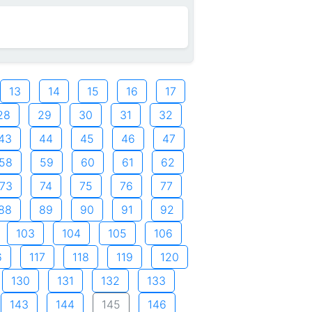
13
14
15
16
17
28
29
30
31
32
43
44
45
46
47
58
59
60
61
62
73
74
75
76
77
88
89
90
91
92
103
104
105
106
6
117
118
119
120
130
131
132
133
143
144
145
146