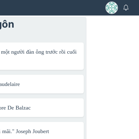
gôn
 một người đàn ông trước rồi cuối
audelaire
re De Balzac
i mãi."
Joseph Joubert