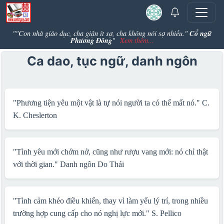
Cổ ngữ
""Con nhà giáo dục, cha giận ít sợ, cha không nói sợ nhiều."
Phương Đông
"
Xem thêm...
Ca dao, tục ngữ, danh ngôn
"Phương tiện yêu một vật là tự nói người ta có thể mất nó."
C.
K. Cheslerton
"Tình yêu mới chớm nở, cũng như rượu vang mới: nó chỉ thật
với thời gian."
Danh ngôn Do Thái
"Tình cảm khéo điều khiển, thay vì làm yếu lý trí, trong nhiều
trường hợp cung cấp cho nó nghị lực mới."
S. Pellico