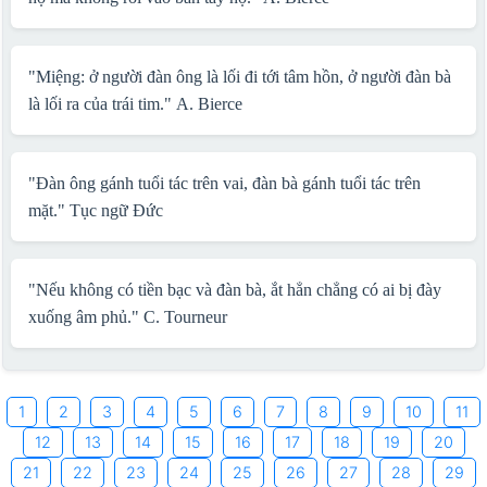
"Miệng: ở người đàn ông là lối đi tới tâm hồn, ở người đàn bà
là lối ra của trái tim."
A. Bierce
"Đàn ông gánh tuổi tác trên vai, đàn bà gánh tuổi tác trên
mặt."
Tục ngữ Đức
"Nếu không có tiền bạc và đàn bà, ắt hẳn chẳng có ai bị đày
xuống âm phủ."
C. Tourneur
1
2
3
4
5
6
7
8
9
10
11
12
13
14
15
16
17
18
19
20
21
22
23
24
25
26
27
28
29