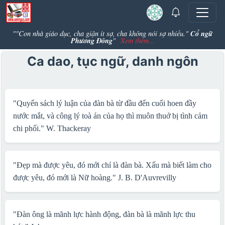
Cổ ngữ
""Con nhà giáo dục, cha giận ít sợ, cha không nói sợ nhiều."
Phương Đông
"
Xem thêm...
Ca dao, tục ngữ, danh ngôn
"Quyển sách lý luận của đàn bà từ đầu đến cuối hoen đầy
nước mắt, và công lý toà án của họ thì muôn thuở bị tình cảm
chi phối."
W. Thackeray
"Đẹp mà được yêu, đó mới chỉ là đàn bà. Xấu mà biết làm cho
được yêu, đó mới là Nữ hoàng."
J. B. D'Auvrevilly
"Đàn ông là mãnh lực hành động, đàn bà là mãnh lực thu