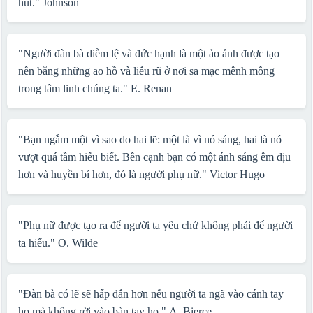
hút."
Johnson
"Người đàn bà diễm lệ và đức hạnh là một ảo ảnh được tạo
nên bằng những ao hồ và liễu rũ ở nơi sa mạc mênh mông
trong tâm linh chúng ta."
E. Renan
"Bạn ngắm một vì sao do hai lẽ: một là vì nó sáng, hai là nó
vượt quá tầm hiểu biết. Bên cạnh bạn có một ánh sáng êm dịu
hơn và huyền bí hơn, đó là người phụ nữ."
Victor Hugo
"Phụ nữ được tạo ra để người ta yêu chứ không phải để người
ta hiểu."
O. Wilde
"Đàn bà có lẽ sẽ hấp dẫn hơn nếu người ta ngã vào cánh tay
họ mà không rời vào bàn tay họ."
A. Bierce