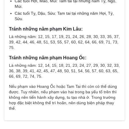
Các tuổi Hợi, Mão, Mùi: Tam tai tại những năm Tỵ, Ngọ,
Mùi.
Các tuổi Tỵ, Dậu, Sửu: Tam tai tại những năm Hợi, Tý,
Sửu.
Tránh những năm phạm Kim Lâu:
Là những năm: 12, 15, 17, 19, 21, 24, 26, 28, 30, 33, 35, 37,
39, 42, 44, 46, 48, 51, 53, 55, 57, 60, 62, 64, 66, 69, 71, 73,
75.
Tránh những năm phạm Hoang Ốc:
Là những năm: 12, 14, 15, 18, 21, 23, 24, 27, 29, 30, 32, 33,
36, 38, 39, 41, 42, 45, 47, 48, 50, 51, 54, 56, 57, 60, 63, 65,
66, 69, 72, 74, 75.
Nếu phạm vào Hoang Ốc hoặc Tam Tai thì còn có thể dùng
được. Tuy nhiên, nếu phạm vào hai trong ba yếu tố trên thì
không nên tiến hành xây dựng, tu tạo nhà ở. Trong trường
hợp đặc biệt không thể trì hoãn, nên dùng biện pháp thay
thế.