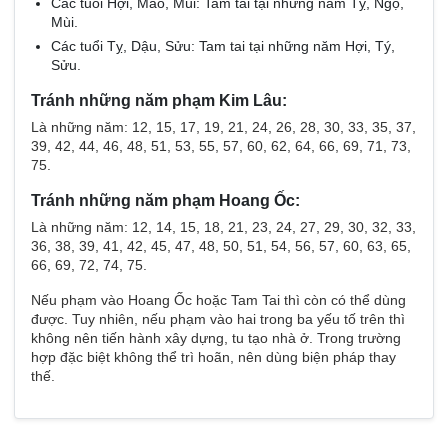
Các tuổi Hợi, Mão, Mùi: Tam tai tại những năm Tỵ, Ngọ,
Mùi.
Các tuổi Tỵ, Dậu, Sửu: Tam tai tại những năm Hợi, Tý,
Sửu.
Tránh những năm phạm Kim Lâu:
Là những năm: 12, 15, 17, 19, 21, 24, 26, 28, 30, 33, 35, 37,
39, 42, 44, 46, 48, 51, 53, 55, 57, 60, 62, 64, 66, 69, 71, 73,
75.
Tránh những năm phạm Hoang Ốc:
Là những năm: 12, 14, 15, 18, 21, 23, 24, 27, 29, 30, 32, 33,
36, 38, 39, 41, 42, 45, 47, 48, 50, 51, 54, 56, 57, 60, 63, 65,
66, 69, 72, 74, 75.
Nếu phạm vào Hoang Ốc hoặc Tam Tai thì còn có thể dùng
được. Tuy nhiên, nếu phạm vào hai trong ba yếu tố trên thì
không nên tiến hành xây dựng, tu tạo nhà ở. Trong trường
hợp đặc biệt không thể trì hoãn, nên dùng biện pháp thay
thế.